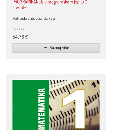
PROGRAMIRANJE u programskom jeziku C -
komplet
Vatroslav Zuppa Bakša
#33733
54,76
€
Saznaj više