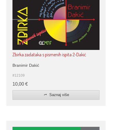
Zbirka zadataka s pismenih ispita 2-Dakić
Branimir Dakić
#12109
10,00
€
Saznaj više