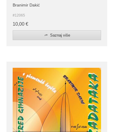
Branimir Dakić
#12065
10,00
€
Saznaj više