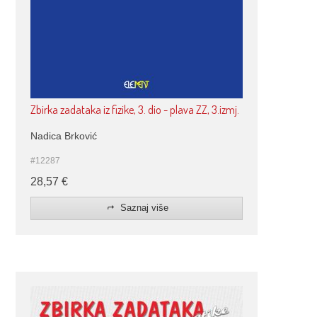
Zbirka zadataka iz fizike, 3. dio - plava ZZ, 3.izmj.
Nadica Brković
#12287
28,57
€
Saznaj više