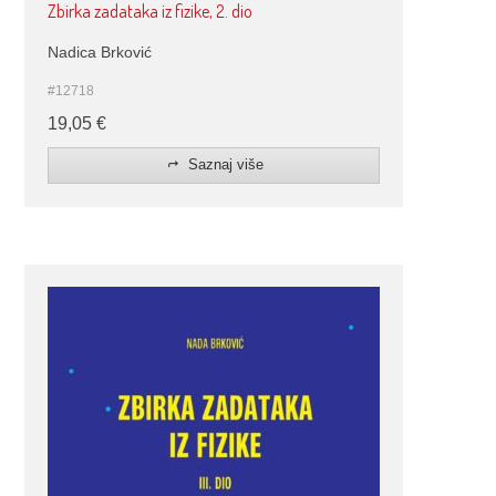
Zbirka zadataka iz fizike, 2. dio
Nadica Brković
#12718
19,05
€
Saznaj više