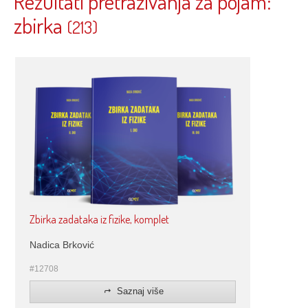
Rezultati pretraživanja za pojam:
zbirka
(213)
Zbirka zadataka iz fizike, komplet
Nadica Brković
#12708
Saznaj više