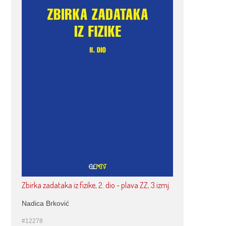
Zbirka zadataka iz fizike, 2. dio - plava ZZ, 3.izmj.
Nadica Brković
#12278