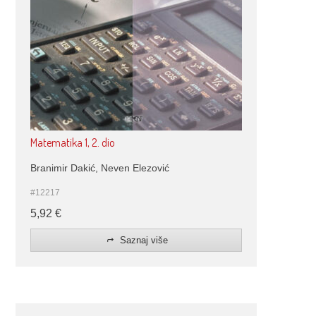
Matematika 1, 2. dio
Branimir Dakić, Neven Elezović
#12217
5,92
€
Saznaj više