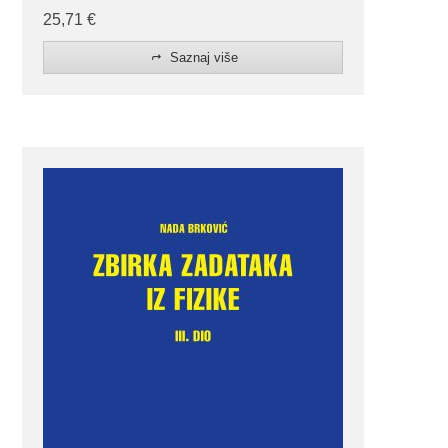
25,71
€
Saznaj više