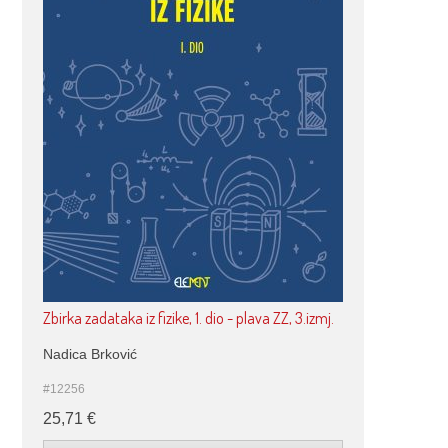
Zbirka zadataka iz fizike, 1. dio - plava ZZ, 3.izmj.
Nadica Brković
#12256
25,71
€