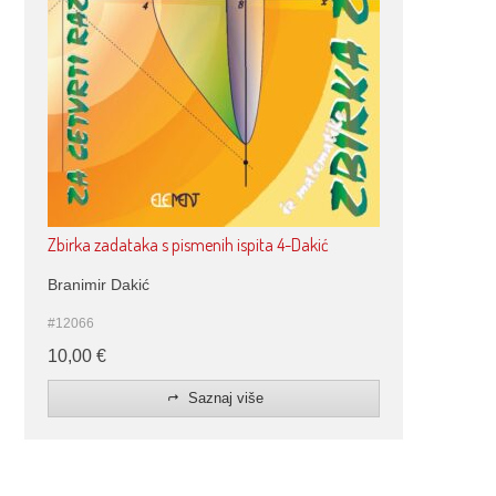
Zbirka zadataka s pismenih ispita 4-Dakić
Branimir Dakić
#12066
10,00
€
Saznaj više