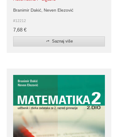
Branimir Dakić, Neven Elezović
#12212
7,68
€
Saznaj više