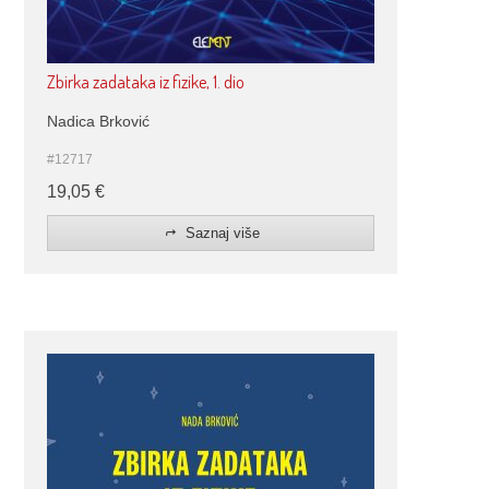
Zbirka zadataka iz fizike, 1. dio
Nadica Brković
#12717
19,05
€
Saznaj više