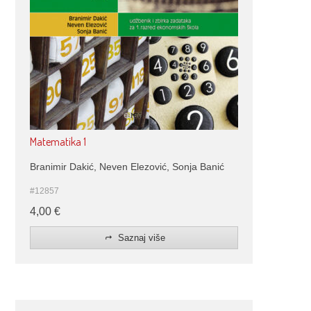
Matematika 1
Branimir Dakić, Neven Elezović, Sonja Banić
#12857
4,00
€
Saznaj više