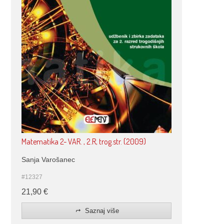
Matematika 2- VAR. , 2.R, trog.str. (2009)
Sanja Varošanec
#12327
21,90
€
Saznaj više