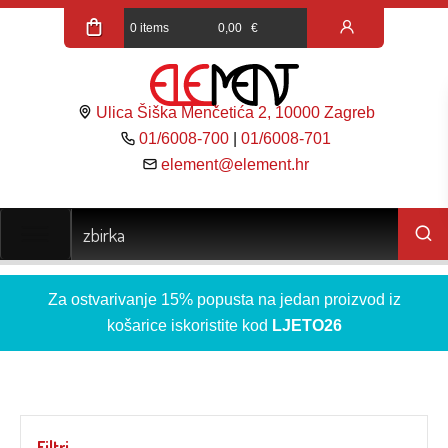
0 items
0,00
€
Ulica Šiška Menčetića 2, 10000 Zagreb
01/6008-700
|
01/6008-701
element@element.hr
Za ostvarivanje 15% popusta na jedan proizvod iz
košarice iskoristite kod
LJETO26
Filtri