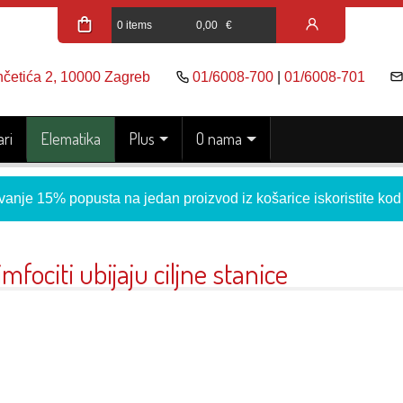
0 items
0,00
€
nčetića 2, 10000 Zagreb
01/6008-700
|
01/6008-701
ri
Elematika
Plus
O nama
vanje 15% popusta na jedan proizvod iz košarice iskoristite ko
imfociti ubijaju ciljne stanice