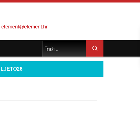
element@element.hr
d
LJETO26