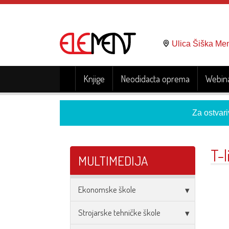
Ulica Šiška Me
Knjige
Neodidacta oprema
Webina
Za ostvari
T-l
MULTIMEDIJA
Ekonomske škole
Strojarske tehničke škole