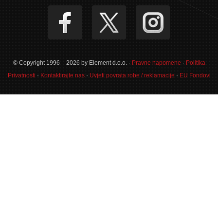
© Copyright 1996 – 2026 by Element d.o.o. ·
Pravne napomene
·
Politika
Privatnosti
·
Kontaktirajte nas
·
Uvjeti povrata robe / reklamacije
·
EU Fondovi