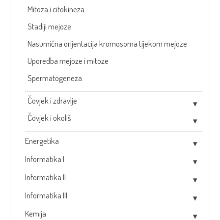
Mitoza i citokineza
Stadiji mejoze
Nasumična orijentacija kromosoma tijekom mejoze
Uporedba mejoze i mitoze
Spermatogeneza
Čovjek i zdravlje
Čovjek i okoliš
Energetika
Informatika I
Informatika II
Informatika III
Kemija