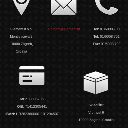
Element d.o.o.
element@element.hr
Tel:
01/6008 700
Menčetićeva 2
Tel:
01/6008 701
10000 Zagreb,
Fax:
01/6008 799
Croatia
MB:
03886735
Skladište:
OIB:
71412305441
Vrtni put 6
IBAN:
HR2823600001101294507
10000 Zagreb, Croatia