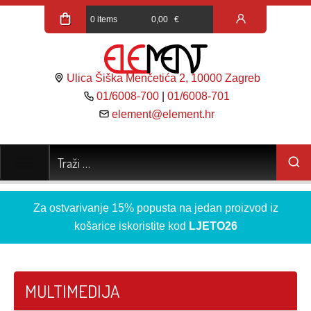
0 items
0,00
€
Ulica Šiška Menčetića 2, 10000 Zagreb
01/6008-700
|
01/6008-701
element@element.hr
Za ostvarivanje 15% popusta na jedan proizvod iz
košarice iskoristite kod
LJETO26
MULTIMEDIJA