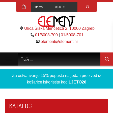
0 items
0,00
€
Ulica Šiška Menčetića 2, 10000 Zagreb
01/6008-700
|
01/6008-701
element@element.hr
Za ostvarivanje 15% popusta na jedan proizvod iz
košarice iskoristite kod
LJETO26
KATALOG