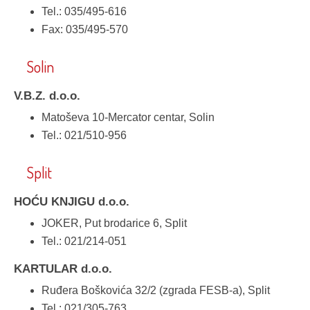
Tel.: 035/495-616
Fax: 035/495-570
Solin
V.B.Z. d.o.o.
Matoševa 10-Mercator centar, Solin
Tel.: 021/510-956
Split
HOĆU KNJIGU d.o.o.
JOKER, Put brodarice 6, Split
Tel.: 021/214-051
KARTULAR d.o.o.
Ruđera Boškovića 32/2 (zgrada FESB-a), Split
Tel.: 021/305-763