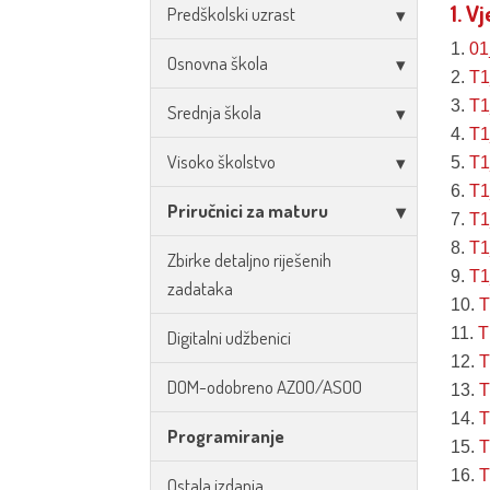
1. V
Predškolski uzrast
1.
0
Osnovna škola
2.
T1
3.
T1
Srednja škola
4.
T1
Visoko školstvo
5.
T1
6.
T1
Priručnici za maturu
7.
T1
8.
T1
Zbirke detaljno riješenih
9.
T1
zadataka
10.
T
11.
T
Digitalni udžbenici
12.
T
DOM-odobreno AZOO/ASOO
13.
T
14.
T
Programiranje
15.
T
16.
T
Ostala izdanja