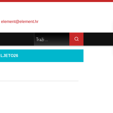
element@element.hr
d
LJETO26