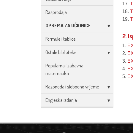
17.
T
Rasprodaja
18.
T
19.
T
OPREMA ZA UČIONICE
2. Is
Formule i tablice
1.
E
Ostale biblioteke
2.
E
3.
E
Popularna i zabavna
4.
E
matematika
5.
E
Razonoda i slobodno vrijeme
Engleska izdanja