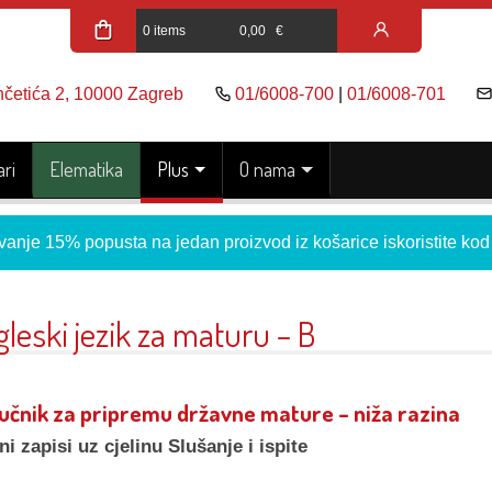
0 items
0,00
€
nčetića 2, 10000 Zagreb
01/6008-700
|
01/6008-701
ri
Elematika
Plus
O nama
vanje 15% popusta na jedan proizvod iz košarice iskoristite ko
leski jezik za maturu – B
ručnik za pripremu državne mature – niža razina
ni zapisi uz cjelinu Slušanje i ispite