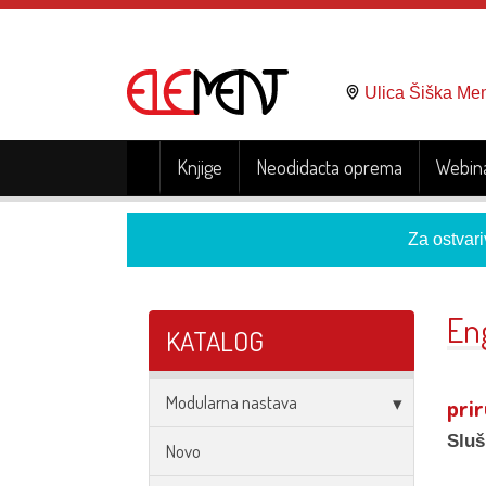
Ulica Šiška Me
Knjige
Neodidacta oprema
Webina
Za ostvari
Eng
KATALOG
Modularna nastava
pri
Sluš
Novo