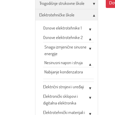
Trogodišnje strukovne škole
Do
Elektrotehničke škole
Osnove elektrotehnike 1
Osnove elektrotehnike 2
Snaga izmjenične sinusne
energije
Nesinusni napon i struja
Nabijanje kondenzatora
Električni strojevi i uređaji
Elektronički sklopovi i
digitalna elektronika
Elektrotehnički materijali i