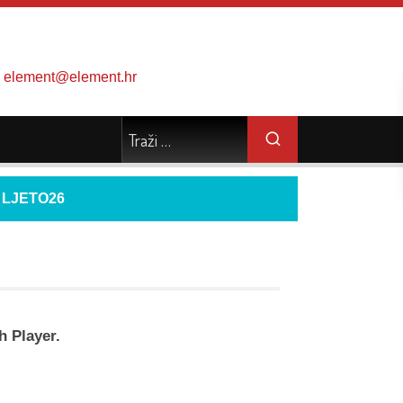
element@element.hr
d
LJETO26
h Player.