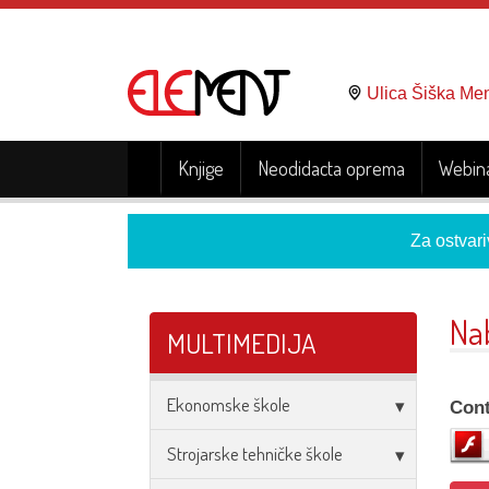
Ulica Šiška Me
Knjige
Neodidacta oprema
Webina
Za ostvari
Na
MULTIMEDIJA
Ekonomske škole
Cont
Strojarske tehničke škole