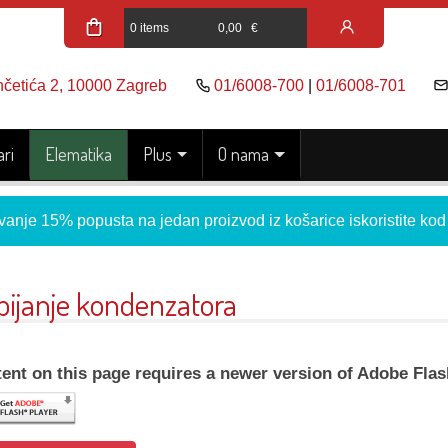
0 items
0,00
€
nčetića 2, 10000 Zagreb
01/6008-700
|
01/6008-701
ri
Elematika
Plus
O nama
vanje 15% popusta na jedan proizvod iz košarice iskoristite ko
bijanje kondenzatora
ent on this page requires a newer version of Adobe Flas