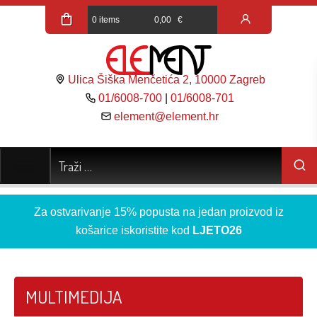
0 items
0,00
€
Ulica Šiška Menčetića 2, 10000 Zagreb
01/6008-700
|
01/6008-701
element@element.hr
Za ostvarivanje 15% popusta na jedan proizvod iz
košarice iskoristite kod
LJETO26
MULTIMEDIJA