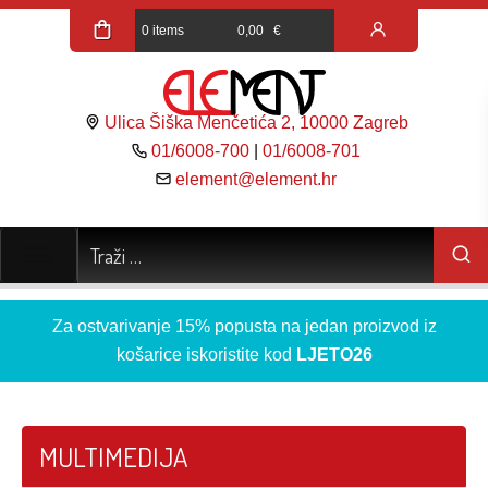
0 items
0,00
€
Ulica Šiška Menčetića 2, 10000 Zagreb
01/6008-700
|
01/6008-701
element@element.hr
Za ostvarivanje 15% popusta na jedan proizvod iz
košarice iskoristite kod
LJETO26
MULTIMEDIJA