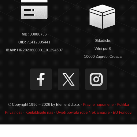
MB:
03886735
Skladište:
OIB:
71412305441
Vrtni put 6
IBAN:
HR2823600001101294507
10000 Zagreb, Croatia
© Copyright 1996 – 2026 by Element d.o.o. ·
Pravne napomene
·
Politika
Privatnosti
·
Kontaktirajte nas
·
Uvjeti povrata robe / reklamacije
·
EU Fondovi