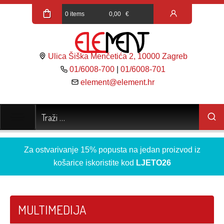
0 items
0,00
€
Ulica Šiška Menčetića 2, 10000 Zagreb
01/6008-700
|
01/6008-701
element@element.hr
Za ostvarivanje 15% popusta na jedan proizvod iz
košarice iskoristite kod
LJETO26
MULTIMEDIJA