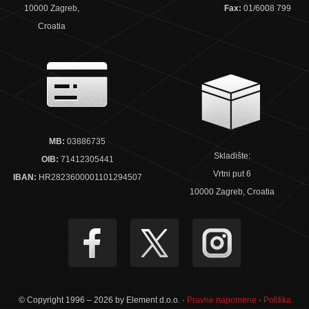
10000 Zagreb,
Fax:
01/6008 799
Croatia
MB:
03886735
Skladište:
OIB:
71412305441
Vrtni put 6
IBAN:
HR2823600001101294507
10000 Zagreb, Croatia
© Copyright 1996 – 2026 by Element d.o.o. ·
Pravne napomene
·
Politika