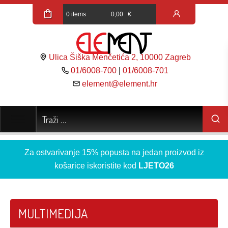
0 items
0,00
€
Ulica Šiška Menčetića 2, 10000 Zagreb
01/6008-700
|
01/6008-701
element@element.hr
Za ostvarivanje 15% popusta na jedan proizvod iz
košarice iskoristite kod
LJETO26
MULTIMEDIJA