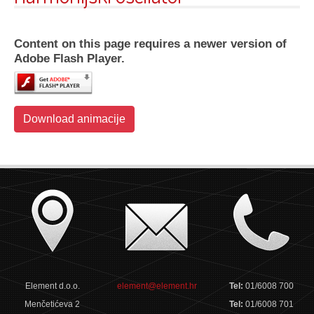
Content on this page requires a newer version of
Adobe Flash Player.
Download animacije
Element d.o.o.
element@element.hr
Tel:
01/6008 700
Menčetićeva 2
Tel:
01/6008 701