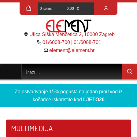
0 items
0,00
€
Ulica Šiška Menčetića 2, 10000 Zagreb
01/6008-700
|
01/6008-701
element@element.hr
Za ostvarivanje 15% popusta na jedan proizvod iz
košarice iskoristite kod
LJETO26
MULTIMEDIJA