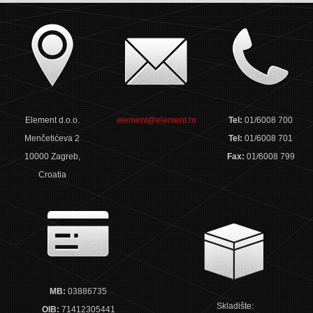
Element d.o.o.
element@element.hr
Tel:
01/6008 700
Menčetićeva 2
Tel:
01/6008 701
10000 Zagreb,
Fax:
01/6008 799
Croatia
MB:
03886735
Skladište:
OIB:
71412305441