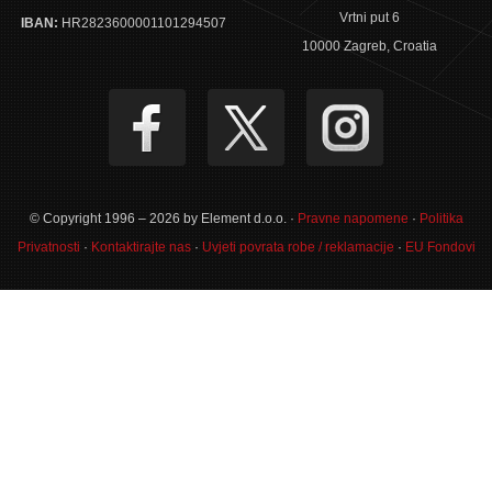
Vrtni put 6
IBAN:
HR2823600001101294507
10000 Zagreb, Croatia
© Copyright 1996 – 2026 by Element d.o.o. ·
Pravne napomene
·
Politika
Privatnosti
·
Kontaktirajte nas
·
Uvjeti povrata robe / reklamacije
·
EU Fondovi