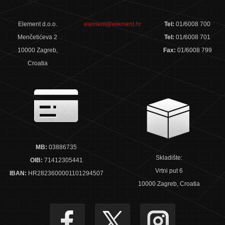
Element d.o.o.
element@element.hr
Tel:
01/6008 700
Menčetićeva 2
Tel:
01/6008 701
10000 Zagreb,
Fax:
01/6008 799
Croatia
MB:
03886735
Skladište:
OIB:
71412305441
Vrtni put 6
IBAN:
HR2823600001101294507
10000 Zagreb, Croatia