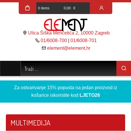
0 items
0,00
€
Ulica Šiška Menčetića 2, 10000 Zagreb
01/6008-700
|
01/6008-701
element@element.hr
Za ostvarivanje 15% popusta na jedan proizvod iz
košarice iskoristite kod
LJETO26
MULTIMEDIJA