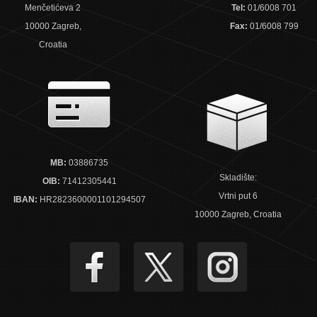
Menčetićeva 2
Tel:
01/6008 701
10000 Zagreb,
Fax:
01/6008 799
Croatia
MB:
03886735
Skladište:
OIB:
71412305441
Vrtni put 6
IBAN:
HR2823600001101294507
10000 Zagreb, Croatia