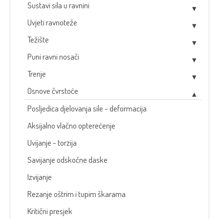
Sustavi sila u ravnini
Uvjeti ravnoteže
Težište
Puni ravni nosači
Trenje
Osnove čvrstoće
Posljedica djelovanja sile - deformacija
Aksijalno vlačno opterećenje
Uvijanje - torzija
Savijanje odskočne daske
Izvijanje
Rezanje oštrim i tupim škarama
Kritični presjek