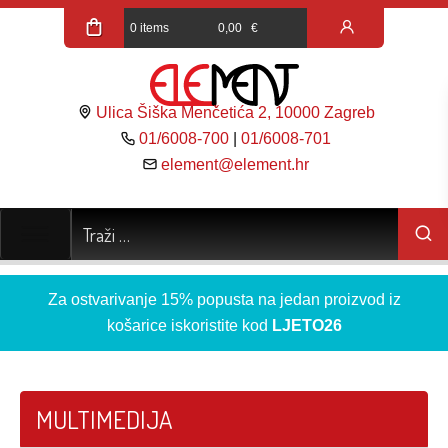
0 items
0,00
€
Ulica Šiška Menčetića 2, 10000 Zagreb
01/6008-700
|
01/6008-701
element@element.hr
Za ostvarivanje 15% popusta na jedan proizvod iz
košarice iskoristite kod
LJETO26
MULTIMEDIJA