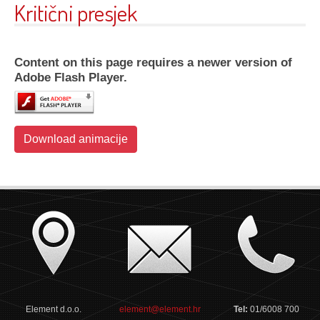
Kritični presjek
Content on this page requires a newer version of
Adobe Flash Player.
Download animacije
Element d.o.o.
element@element.hr
Tel:
01/6008 700