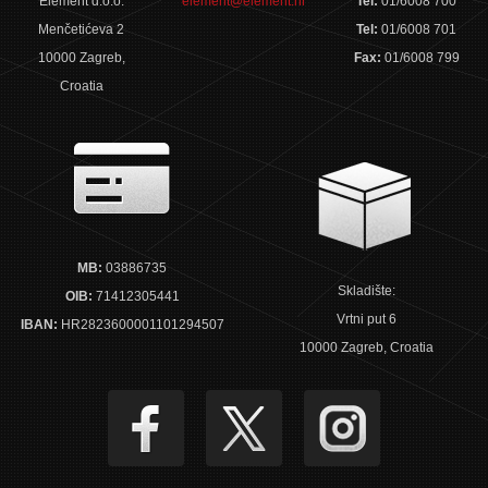
Element d.o.o.
element@element.hr
Tel:
01/6008 700
Menčetićeva 2
Tel:
01/6008 701
10000 Zagreb,
Fax:
01/6008 799
Croatia
MB:
03886735
Skladište:
OIB:
71412305441
Vrtni put 6
IBAN:
HR2823600001101294507
10000 Zagreb, Croatia