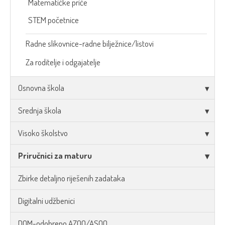
Matematičke priče
STEM početnice
Radne slikovnice-radne bilježnice/listovi
Za roditelje i odgajatelje
Osnovna škola
Srednja škola
Visoko školstvo
Priručnici za maturu
Zbirke detaljno riješenih zadataka
Digitalni udžbenici
DOM-odobreno AZOO/ASOO