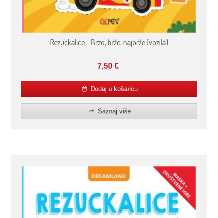
Rezuckalice – Brzo, brže, najbrže (vozila)
7,50
€
Dodaj u košaricu
Saznaj više