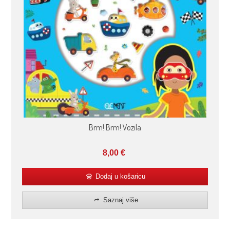
Brm! Brm! Vozila
8,00
€
Dodaj u košaricu
Saznaj više