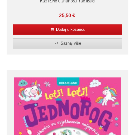
RaSTEMo u znanosti-rad.listići
25,50
€
Dodaj u košaricu
Saznaj više