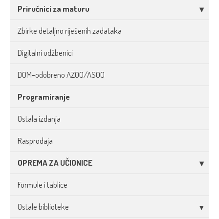
Priručnici za maturu
Zbirke detaljno riješenih zadataka
Digitalni udžbenici
DOM-odobreno AZOO/ASOO
Programiranje
Ostala izdanja
Rasprodaja
OPREMA ZA UČIONICE
Formule i tablice
Ostale biblioteke