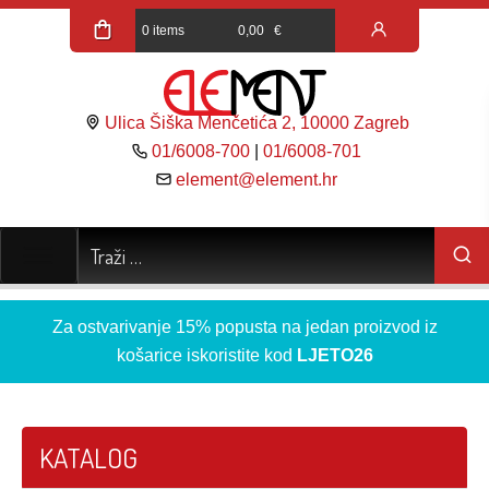
0 items
0,00
€
Ulica Šiška Menčetića 2, 10000 Zagreb
01/6008-700
|
01/6008-701
element@element.hr
Za ostvarivanje 15% popusta na jedan proizvod iz
košarice iskoristite kod
LJETO26
KATALOG