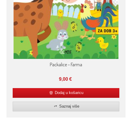
Packalice – Farma
9,00
€
Dodaj u košaricu
Saznaj više