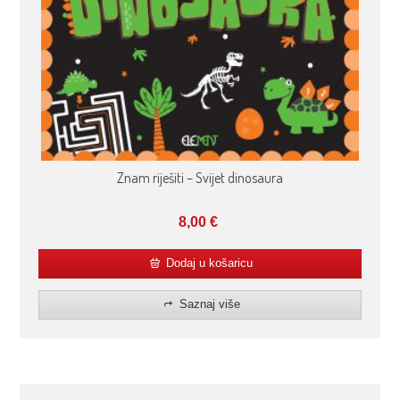
Znam riješiti – Svijet dinosaura
8,00
€
Dodaj u košaricu
Saznaj više