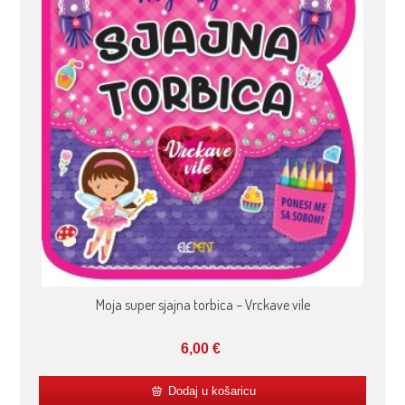
Moja super sjajna torbica – Vrckave vile
6,00
€
Dodaj u košaricu