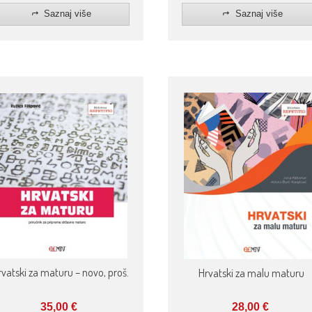
Saznaj više
Saznaj više
rvatski za maturu – novo, proš.
Hrvatski za malu maturu
35,00
€
28,00
€