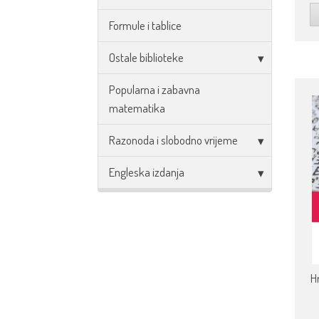
Formule i tablice
Ostale biblioteke
Popularna i zabavna
matematika
Razonoda i slobodno vrijeme
Engleska izdanja
H