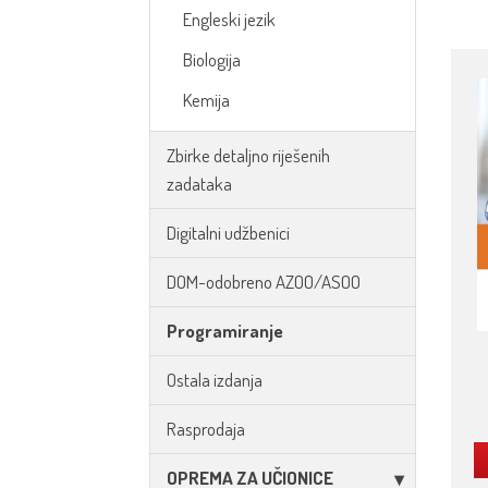
Engleski jezik
Biologija
Kemija
Zbirke detaljno riješenih
zadataka
Digitalni udžbenici
DOM-odobreno AZOO/ASOO
Programiranje
Ostala izdanja
Rasprodaja
OPREMA ZA UČIONICE