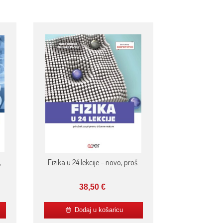
,
Fizika u 24 lekcije – novo, proš.
38,50
€
Dodaj u košaricu