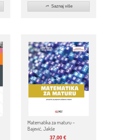
Saznaj više
Matematika za maturu –
Bajević, Jakše
37,00
€