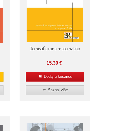
Demistificirana matematika
15,39
€
Dodaj u košaricu
Saznaj više