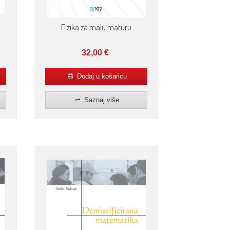
Fizika za malu maturu
32,00
€
Dodaj u košaricu
Saznaj više