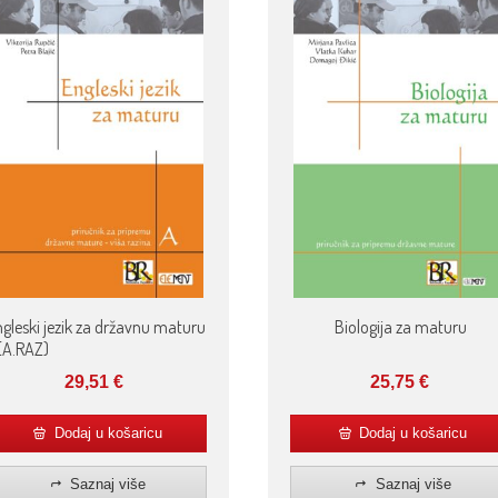
gleski jezik za državnu maturu
Biologija za maturu
(A.RAZ)
29,51
€
25,75
€
Dodaj u košaricu
Dodaj u košaricu
Saznaj više
Saznaj više