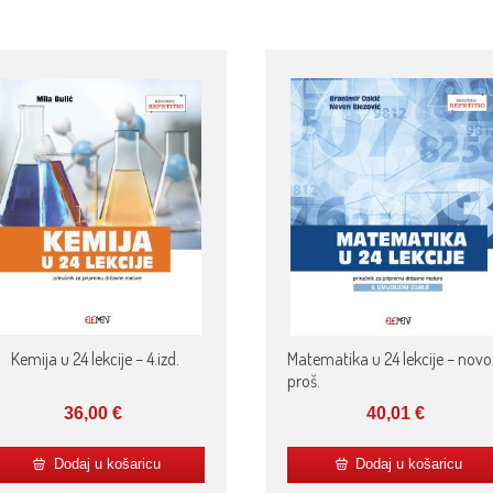
Kemija u 24 lekcije – 4.izd.
Matematika u 24 lekcije – novo
proš.
36,00
€
40,01
€
Dodaj u košaricu
Dodaj u košaricu