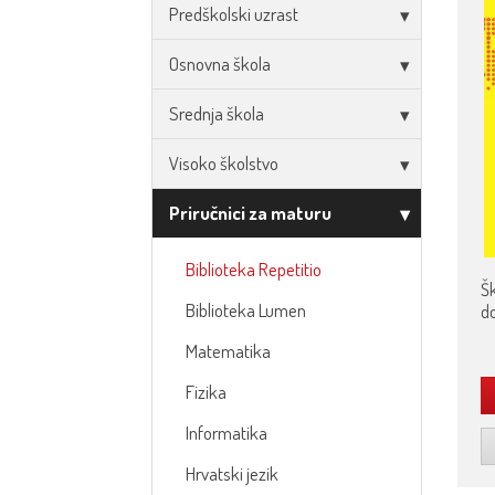
Predškolski uzrast
Osnovna škola
Srednja škola
Visoko školstvo
Priručnici za maturu
Biblioteka Repetitio
Šk
Biblioteka Lumen
do
Matematika
Fizika
Informatika
Hrvatski jezik