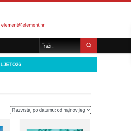
element@element.hr
d
LJETO26