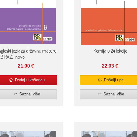
gleski jezik za državnu maturu
Kemija u 24 lekcije
(B.RAZ), novo
21,00
€
22,03
€
Dodaj u košaricu
Pošalji upit
Saznaj više
Saznaj više