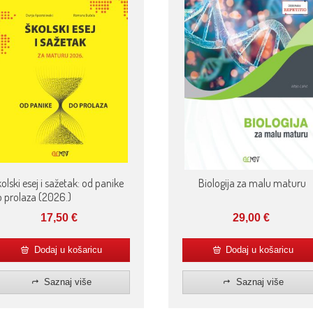
olski esej i sažetak: od panike
Biologija za malu maturu
 prolaza (2026.)
17,50
€
29,00
€
Dodaj u košaricu
Dodaj u košaricu
Saznaj više
Saznaj više