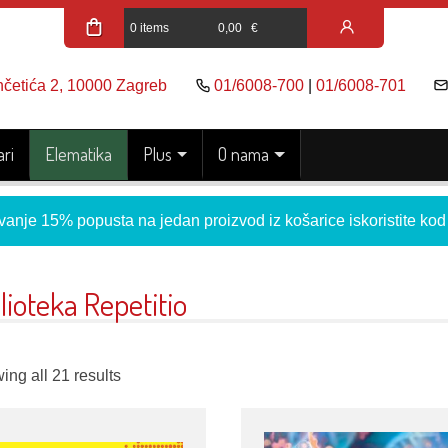
0 items
0,00
€
nčetića 2, 10000 Zagreb
01/6008-700
|
01/6008-701
ri
Elematika
Plus
O nama
vanje 15% popusta na jedan proizvod iz košarice iskoristite ko
lioteka Repetitio
ng all 21 results