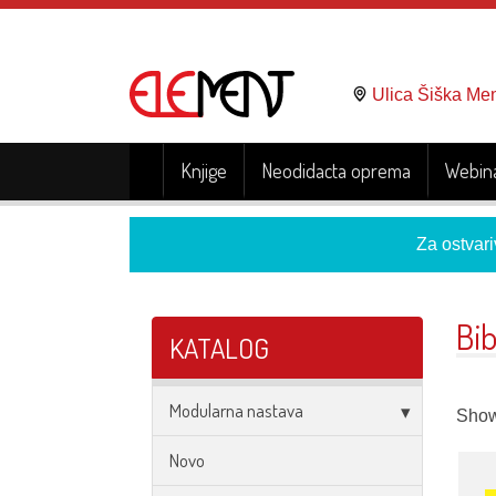
Ulica Šiška Me
Knjige
Neodidacta oprema
Webina
Za ostvari
Bib
KATALOG
Modularna nastava
Showi
Novo