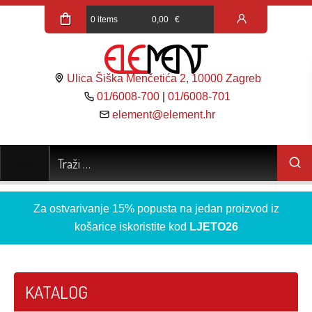
0 items
0,00
€
Ulica Šiška Menčetića 2, 10000 Zagreb
01/6008-700
|
01/6008-701
element@element.hr
Za ostvarivanje 15% popusta na jedan proizvod iz
košarice iskoristite kod
LJETO26
KATALOG