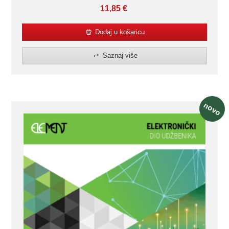
11,85
€
Dodaj u košaricu
Saznaj više
novo