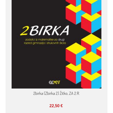
2birka (Zbirka 2) Žitko, ZA 2.R.
22,50
€