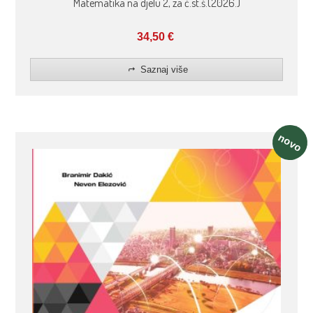
Matematika na djelu 2, za č.st.š.(2026.)
34,50
€
Saznaj više
novo