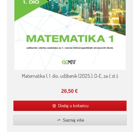
Matematika 1, 1. dio, udžbenik (2025.), D-E, za č.st.š
26,50
€
Dodaj u košaricu
Saznaj više