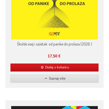
Školski esej i sažetak: od panike do prolaza (2026.)
17,50
€
Dodaj u košaricu
Saznaj više