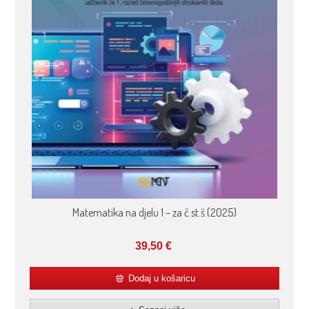
Matematika na djelu 1 – za č.st.š.(2025)
39,50
€
Dodaj u košaricu