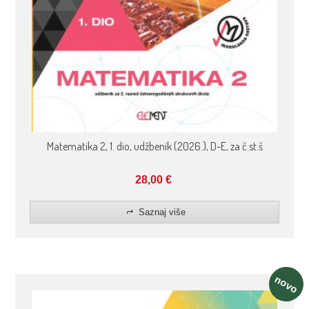
Matematika 2, 1. dio, udžbenik (2026.), D-E, za č.st.š
28,00
€
Saznaj više
novo