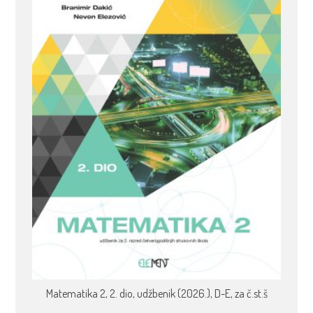
Matematika 2, 2. dio, udžbenik (2026.), D-E, za č.st.š