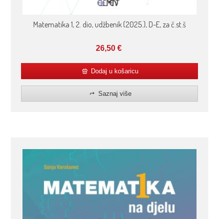
Matematika 1, 2. dio, udžbenik (2025.), D-E, za č.st.š
26,50
€
Dodaj u košaricu
Saznaj više