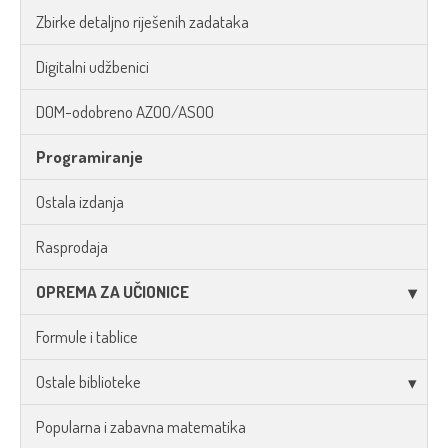
Zbirke detaljno riješenih zadataka
Digitalni udžbenici
DOM-odobreno AZOO/ASOO
Programiranje
Ostala izdanja
Rasprodaja
OPREMA ZA UČIONICE
Formule i tablice
Ostale biblioteke
Popularna i zabavna matematika