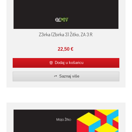
Z3irka (Zbirka 3) Žitko, ZA 3.R.
22,50
€
Dodaj u košaricu
Saznaj više