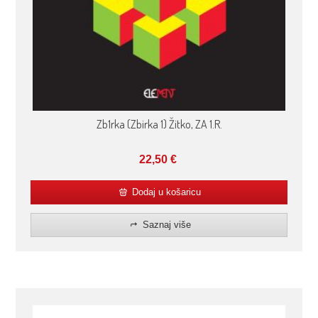
Zb1rka (Zbirka 1) Žitko, ZA 1.R.
22,50
€
Dodaj u košaricu
Saznaj više