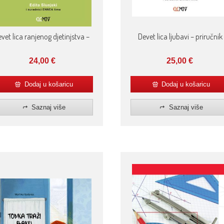
vet lica ranjenog djetinjstva –
Devet lica ljubavi – priručnik
24,00
€
25,00
€
Dodaj u košaricu
Dodaj u košaricu
Saznaj više
Saznaj više