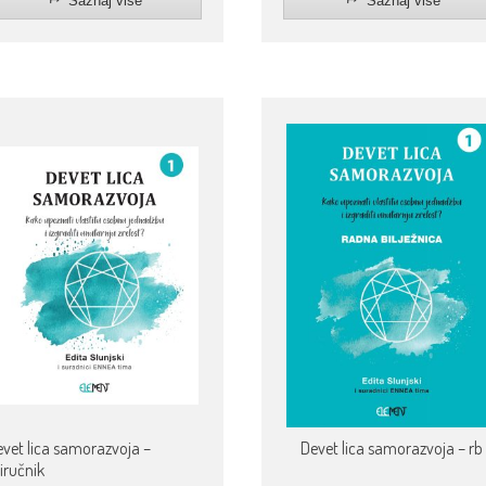
Saznaj više
Saznaj više
vet lica samorazvoja –
Devet lica samorazvoja – rb
iručnik