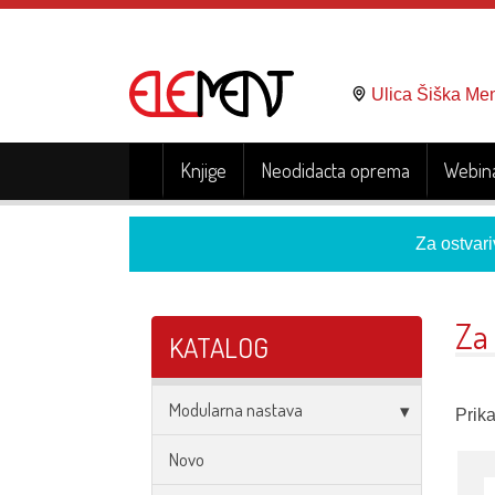
Ulica Šiška Me
Knjige
Neodidacta oprema
Webina
Za ostvari
Za
KATALOG
Modularna nastava
Prik
Novo