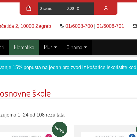
0 items
0,00
€
nčetića 2, 10000 Zagreb
01/6008-700
|
01/6008-701
ri
Elematika
Plus
O nama
vanje 15% popusta na jedan proizvod iz košarice iskoristite ko
 osnovne škole
azujemo 1–24 od 108 rezultata
novo