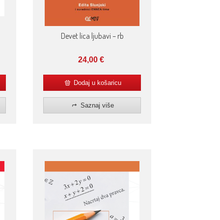
Devet lica ljubavi – rb
24,00
€
Dodaj u košaricu
Saznaj više