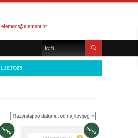
element@element.hr
d
LJETO26
novo
novo