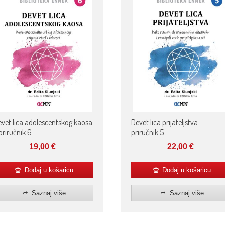
vet lica adolescentskog kaosa
Devet lica prijateljstva –
priručnik 6
priručnik 5
19,00
€
22,00
€
Dodaj u košaricu
Dodaj u košaricu
Saznaj više
Saznaj više