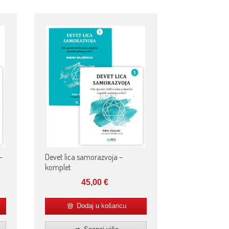
–
Devet lica samorazvoja –
komplet
45,00
€
Dodaj u košaricu