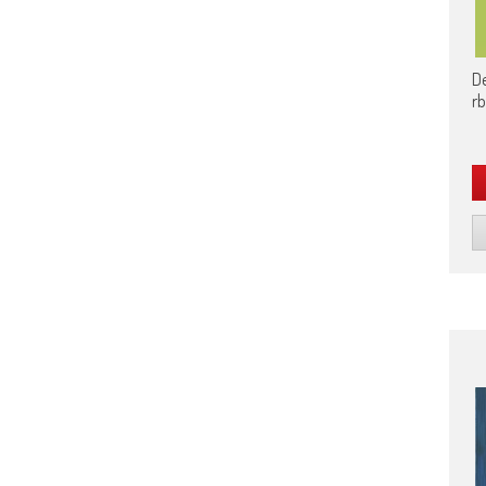
De
rb