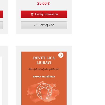
25,00
€
Dodaj u košaricu
Saznaj više