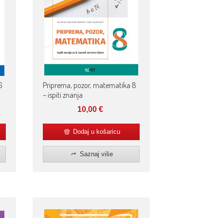
Priprema, pozor, matematika 8
6
– ispiti znanja
10,00
€
Dodaj u košaricu
Saznaj više