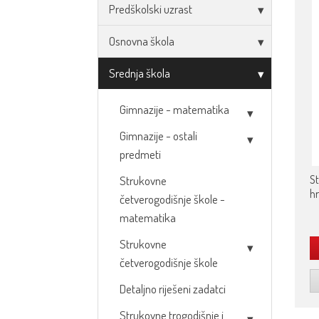
Predškolski uzrast
Osnovna škola
Srednja škola
Gimnazije - matematika
Gimnazije - ostali
predmeti
St
Strukovne
hr
četverogodišnje škole -
matematika
Strukovne
četverogodišnje škole
Detaljno riješeni zadatci
Strukovne trogodišnje i