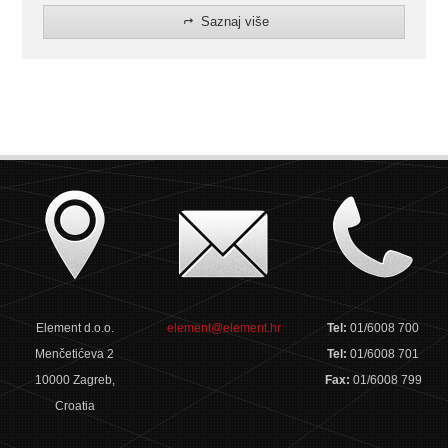
Saznaj više
Element d.o.o.
element@element.hr
Tel:
01/6008 700
Menčetićeva 2
Tel:
01/6008 701
10000 Zagreb,
Fax:
01/6008 799
Croatia