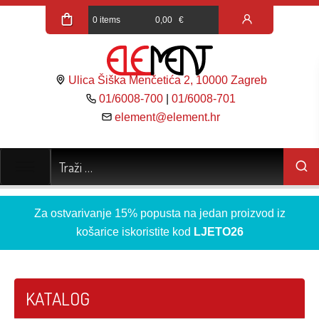
0 items
0,00
€
Ulica Šiška Menčetića 2, 10000 Zagreb
01/6008-700
|
01/6008-701
element@element.hr
Za ostvarivanje 15% popusta na jedan proizvod iz
košarice iskoristite kod
LJETO26
KATALOG