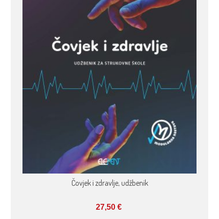
Čovjek i zdravlje, udžbenik
27,50
€