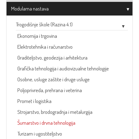
Modularna nastava
Trogodišnje škole (Razina 4.1)
Ekonomija i trgovina
Elektrotehnika i računarstvo
Graditeljstvo, geodezija i arhitektura
Grafička tehnologija i audiovizualne tehnologije
Osobne, usluge zaštite i druge usluge
Poljoprivreda, prehrana i veterina
Promet i logistika
Strojarstvo, brodogradnja i metalurgija
Šumarstvo i drvna tehnologija
Turizam i ugostiteljstvo