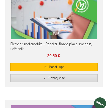
Elementi matematike – Podatci i financijska pismenost,
udžbenik
20,50
€
Pošalji upit
Saznaj više
novo