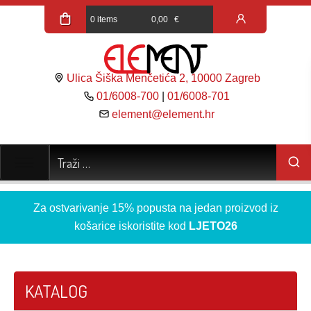
0 items
0,00
€
Ulica Šiška Menčetića 2, 10000 Zagreb
01/6008-700
|
01/6008-701
element@element.hr
Za ostvarivanje 15% popusta na jedan proizvod iz
košarice iskoristite kod
LJETO26
KATALOG