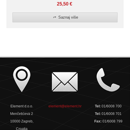
25,50
€
Saznaj više
Element d.o.o.
element@element.hr
Tel:
01/6008 700
Menčetićeva 2
Tel:
01/6008 701
10000 Zagreb,
Fax:
01/6008 799
Croatia