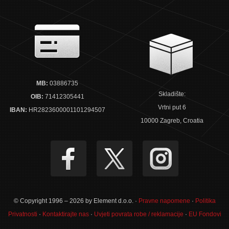
MB:
03886735
Skladište:
OIB:
71412305441
Vrtni put 6
IBAN:
HR2823600001101294507
10000 Zagreb, Croatia
© Copyright 1996 – 2026 by Element d.o.o. ·
Pravne napomene
·
Politika
Privatnosti
·
Kontaktirajte nas
·
Uvjeti povrata robe / reklamacije
·
EU Fondovi