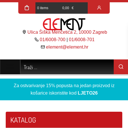
0 items
0,00
€
Ulica Šiška Menčetića 2, 10000 Zagreb
01/6008-700
|
01/6008-701
element@element.hr
Za ostvarivanje 15% popusta na jedan proizvod iz
košarice iskoristite kod
LJETO26
KATALOG