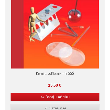
Kemija, udžbenik – 1.r SSŠ
15,50
€
Dodaj u košaricu
Saznaj više