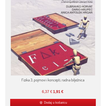
Fizika 3, pojmovi i koncepti, radna bilježnica
6,37
€
1,91
€
Dodaj u košaricu