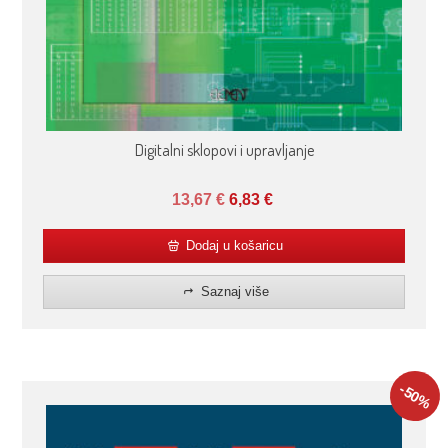
Digitalni sklopovi i upravljanje
13,67
€
6,83
€
Dodaj u košaricu
Saznaj više
-50
%