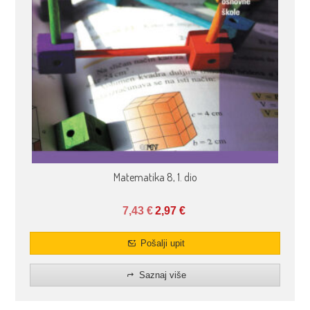
Matematika 8, 1. dio
7,43
€
2,97
€
Pošalji upit
Saznaj više