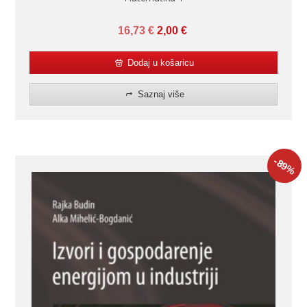
16,73
€
2,00
€
Dodaj u košaricu
Saznaj više
-89
%