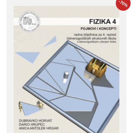
-70
%