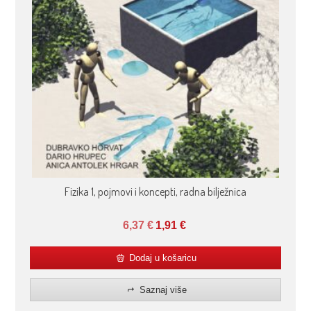
Fizika 1, pojmovi i koncepti, radna bilježnica
6,37
€
1,91
€
Dodaj u košaricu
Saznaj više