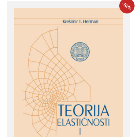
-82
%