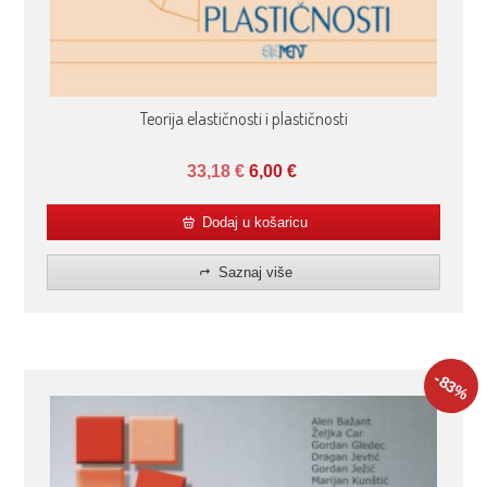
Teorija elastičnosti i plastičnosti
33,18
€
6,00
€
Dodaj u košaricu
Saznaj više
-83
%