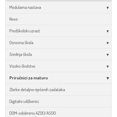
Modularna nastava
Novo
Predškolski uzrast
Osnovna škola
Srednja škola
Visoko školstvo
Priručnici za maturu
Zbirke detaljno riješenih zadataka
Digitalni udžbenici
DOM-odobreno AZOO/ASOO