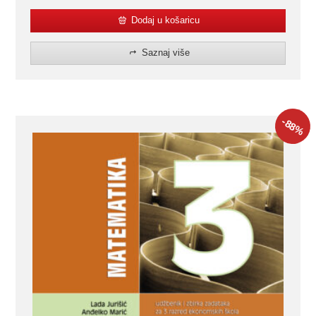
Dodaj u košaricu
Saznaj više
-88
%