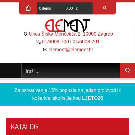
0 items
0,00
€
Ulica Šiška Menčetića 2, 10000 Zagreb
01/6008-700
|
01/6008-701
element@element.hr
Za ostvarivanje 15% popusta na jedan proizvod iz
košarice iskoristite kod
LJETO26
KATALOG