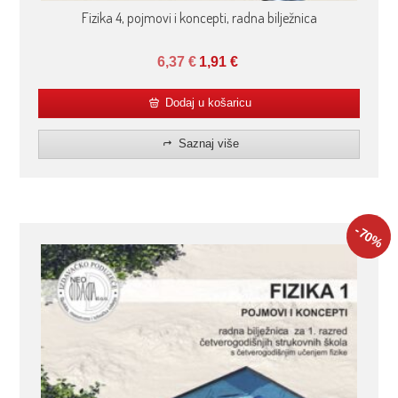
Fizika 4, pojmovi i koncepti, radna bilježnica
6,37
€
1,91
€
Dodaj u košaricu
Saznaj više
-70
%