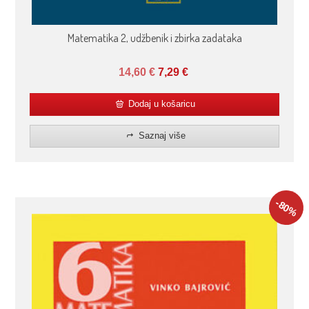
Matematika 2, udžbenik i zbirka zadataka
14,60
€
7,29
€
Dodaj u košaricu
Saznaj više
-80
%