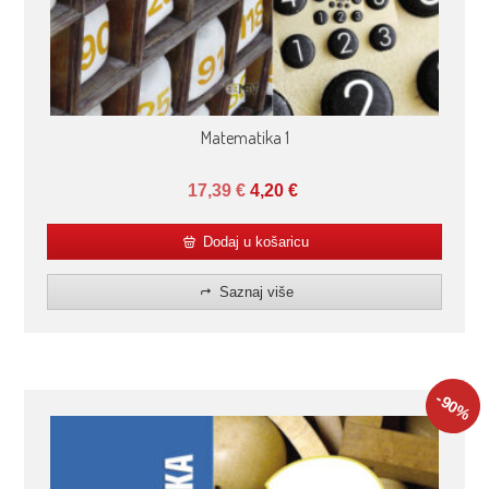
Matematika 1
17,39
€
4,20
€
Dodaj u košaricu
Saznaj više
-90
%