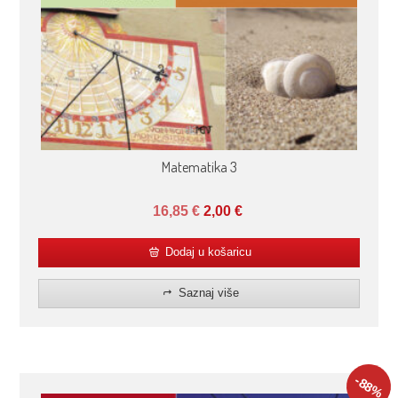
Matematika 3
16,85
€
2,00
€
Dodaj u košaricu
Saznaj više
-88
%