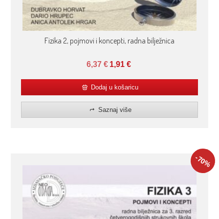
Fizika 2, pojmovi i koncepti, radna bilježnica
6,37
€
1,91
€
Dodaj u košaricu
Saznaj više
-70
%