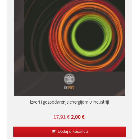
Izvori i gospodarenje energijom u industriji
17,91
€
2,00
€
Dodaj u košaricu