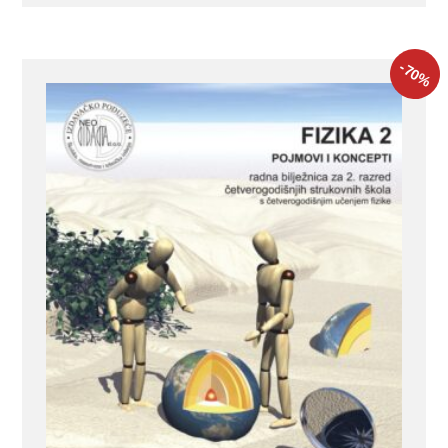
-70
%