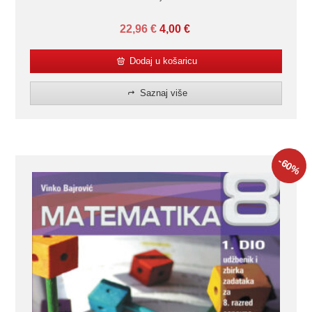
22,96
€
4,00
€
Dodaj u košaricu
Saznaj više
-60
%