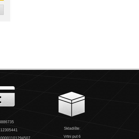
3886735
Skladište:
12305441
Vrtni put 6
00001101294507