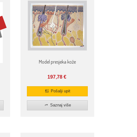
Model presjeka kože
197,78
€
Pošalji upit
Saznaj više