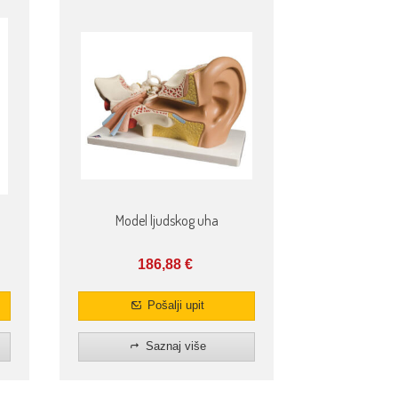
Model ljudskog uha
186,88
€
Pošalji upit
Saznaj više