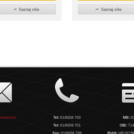
Saznaj više
Saznaj više
lement.hr
Tel:
01/6008 700
MB:
0
Tel:
01/6008 701
OIB:
714
Fax:
01/6008 799
IBAN:
HR28236