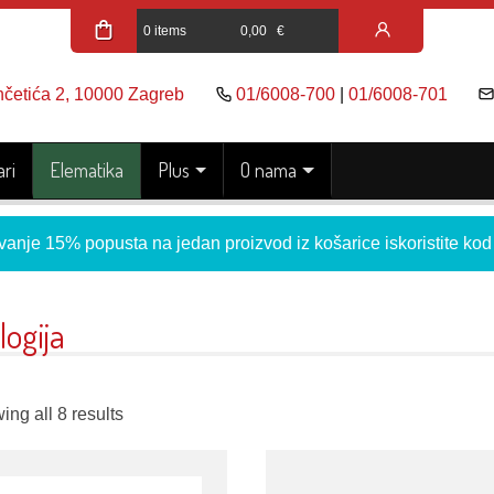
0 items
0,00
€
nčetića 2, 10000 Zagreb
01/6008-700
|
01/6008-701
ri
Elematika
Plus
O nama
vanje 15% popusta na jedan proizvod iz košarice iskoristite ko
logija
ng all 8 results