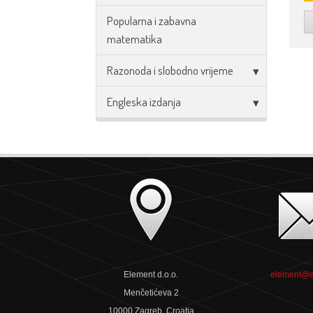
Popularna i zabavna
matematika
Razonoda i slobodno vrijeme
Engleska izdanja
Element d.o.o.
element@e
Menčetićeva 2
10000 Zagreb, Croatia