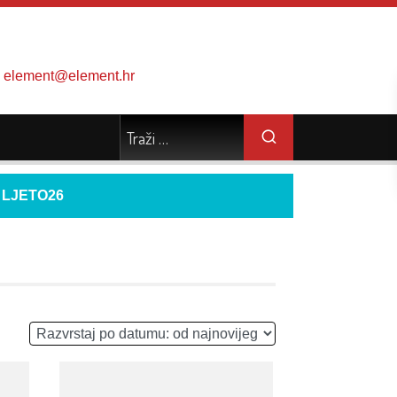
element@element.hr
d
LJETO26