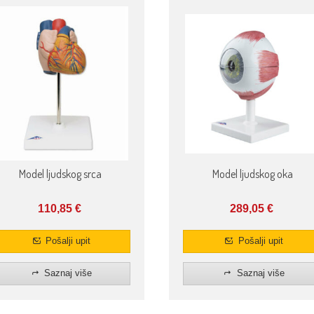
Model ljudskog oka
Model ljudskog srca
289,05
€
110,85
€
Pošalji upit
Pošalji upit
Saznaj više
Saznaj više