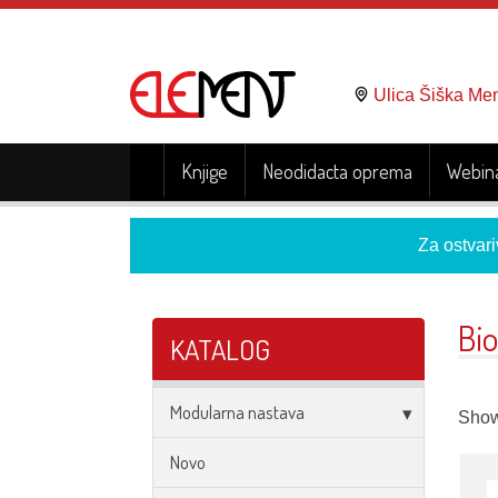
Ulica Šiška Me
Knjige
Neodidacta oprema
Webina
Za ostvari
Bio
KATALOG
Modularna nastava
Showi
Novo