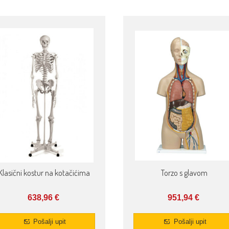
Klasični kostur na kotačićima
Torzo s glavom
638,96
€
951,94
€
Pošalji upit
Pošalji upit