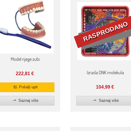
Model njege zubi
Izrada DNK molekula
222,81
€
104,99
€
Pošalji upit
Saznaj više
Saznaj više