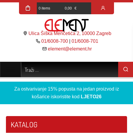
0 items
0,00
€
Ulica Šiška Menčetića 2, 10000 Zagreb
01/6008-700
|
01/6008-701
element@element.hr
Za ostvarivanje 15% popusta na jedan proizvod iz
košarice iskoristite kod
LJETO26
KATALOG