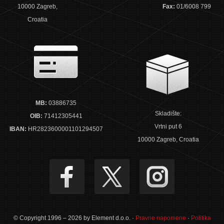
10000 Zagreb,
Fax:
01/6008 799
Croatia
MB:
03886735
Skladište:
OIB:
71412305441
Vrtni put 6
IBAN:
HR2823600001101294507
10000 Zagreb, Croatia
© Copyright 1996 – 2026 by Element d.o.o. ·
Pravne napomene
·
Politika