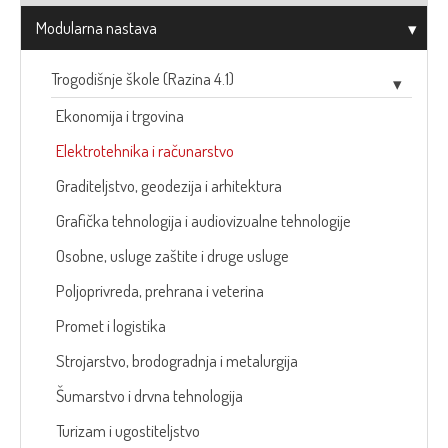
Modularna nastava
Trogodišnje škole (Razina 4.1)
Ekonomija i trgovina
Elektrotehnika i računarstvo
Graditeljstvo, geodezija i arhitektura
Grafička tehnologija i audiovizualne tehnologije
Osobne, usluge zaštite i druge usluge
Poljoprivreda, prehrana i veterina
Promet i logistika
Strojarstvo, brodogradnja i metalurgija
Šumarstvo i drvna tehnologija
Turizam i ugostiteljstvo