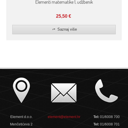
Elementi matematike 1, udžbenik
25,50
€
Saznaj više
Element d.o.o.
element@element.hr
Tel:
01/6008 700
Menčetićeva 2
Tel:
01/6008 701