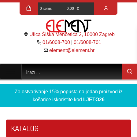
0 items
0,00
€
Ulica Šiška Menčetića 2, 10000 Zagreb
01/6008-700
|
01/6008-701
element@element.hr
Za ostvarivanje 15% popusta na jedan proizvod iz
košarice iskoristite kod
LJETO26
KATALOG