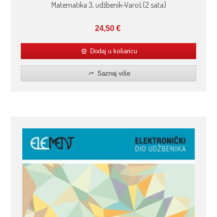
Matematika 3, udžbenik-Varoš.(2 sata)
24,50
€
Dodaj u košaricu
Saznaj više