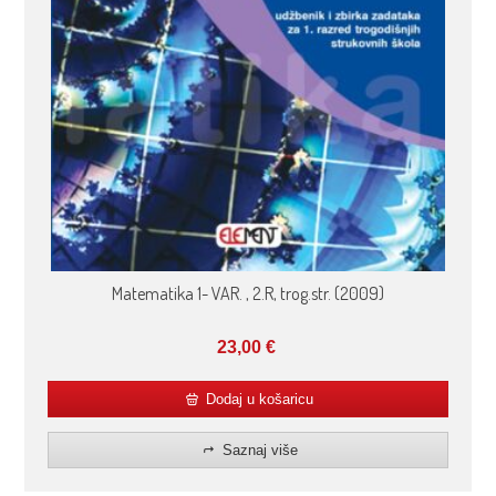
Matematika 1- VAR. , 2.R, trog.str. (2009)
23,00
€
Dodaj u košaricu
Saznaj više