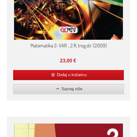
Matematika 2- VAR. , 2.R, trog.str. (2009)
23,00
€
Dodaj u košaricu
Saznaj više