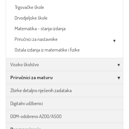
Trgovačke škole
Drvodjeljske škole
Matematika - starija izdanja
Priručnici za nastavnike
Ostala izdanja iz matematike i fizike
Visoko školstvo
Priručnici za maturu
Zbirke detaljno riješenih zadataka
Digitalni udžbenici
DOM-odobreno AZOO/ASOO