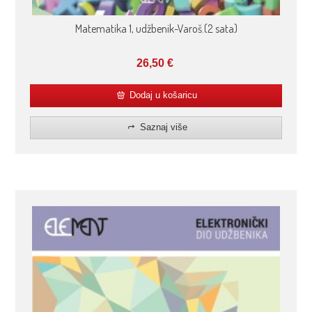
Matematika 1, udžbenik-Varoš.(2 sata)
26,50
€
Dodaj u košaricu
Saznaj više