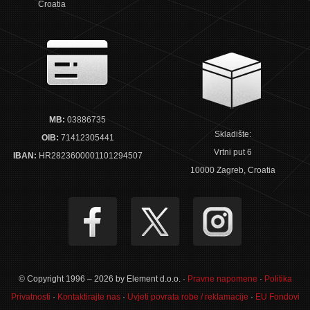
Croatia
MB:
03886735
Skladište:
OIB:
71412305441
Vrtni put 6
IBAN:
HR2823600001101294507
10000 Zagreb, Croatia
© Copyright 1996 – 2026 by Element d.o.o. ·
Pravne napomene
·
Politika
Privatnosti
·
Kontaktirajte nas
·
Uvjeti povrata robe / reklamacije
·
EU Fondovi