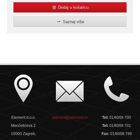
Dodaj u košaricu
Saznaj više
Element d.o.o.
element@element.hr
Tel:
01/6008 700
Menčetićeva 2
Tel:
01/6008 701
10000 Zagreb,
Fax:
01/6008 799