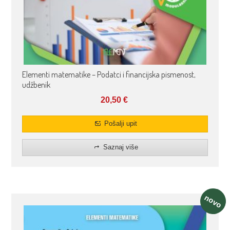
Elementi matematike – Podatci i financijska pismenost,
udžbenik
20,50
€
Pošalji upit
Saznaj više
novo