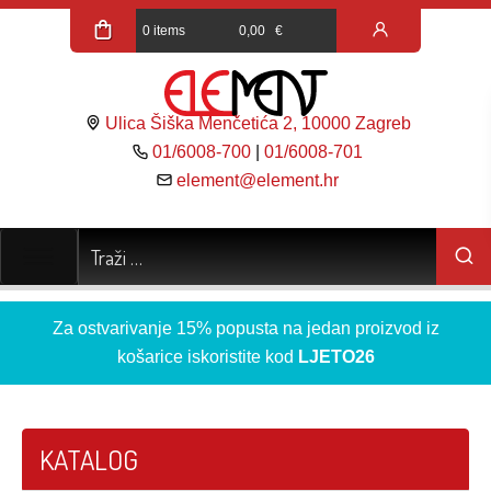
0 items
0,00
€
Ulica Šiška Menčetića 2, 10000 Zagreb
01/6008-700
|
01/6008-701
element@element.hr
Za ostvarivanje 15% popusta na jedan proizvod iz
košarice iskoristite kod
LJETO26
KATALOG