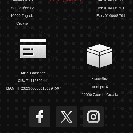
Element d.o.o.
element@element.hr
Tel:
01/6008 700
Menčetićeva 2
Tel:
01/6008 701
10000 Zagreb,
Fax:
01/6008 799
Croatia
MB:
03886735
Skladište:
OIB:
71412305441
Vrtni put 6
IBAN:
HR2823600001101294507
10000 Zagreb, Croatia