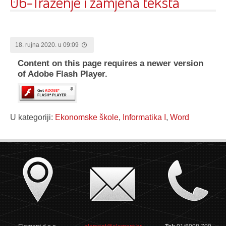
06-Traženje i zamjena teksta
18. rujna 2020. u 09:09
Content on this page requires a newer version
of Adobe Flash Player.
U kategoriji:
Ekonomske škole
,
Informatika I
,
Word