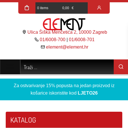
0 items
0,00
€
Ulica Šiška Menčetića 2, 10000 Zagreb
01/6008-700
|
01/6008-701
element@element.hr
Za ostvarivanje 15% popusta na jedan proizvod iz
košarice iskoristite kod
LJETO26
KATALOG