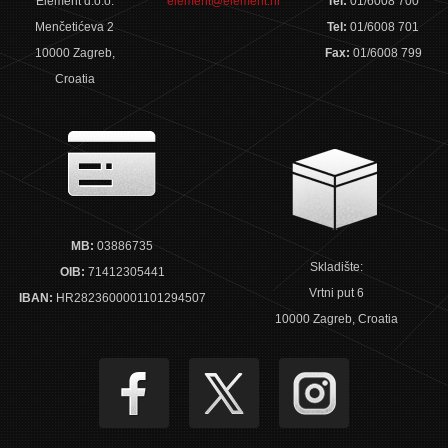
Element d.o.o.
element@element.hr
Tel:
01/6008 700
Menčetićeva 2
Tel:
01/6008 701
10000 Zagreb,
Fax:
01/6008 799
Croatia
MB:
03886735
Skladište:
OIB:
71412305441
Vrtni put 6
IBAN:
HR2823600001101294507
10000 Zagreb, Croatia