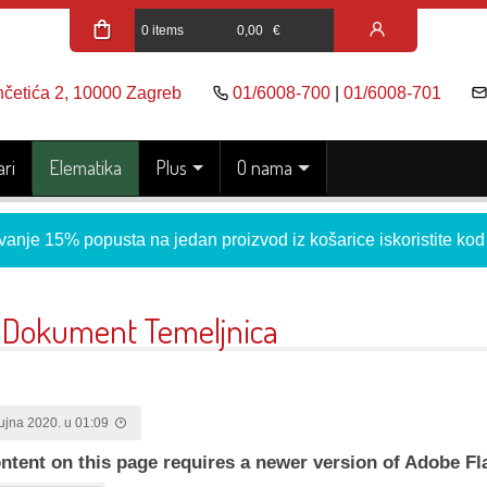
0 items
0,00
€
nčetića 2, 10000 Zagreb
01/6008-700
|
01/6008-701
ri
Elematika
Plus
O nama
vanje 15% popusta na jedan proizvod iz košarice iskoristite ko
 Dokument Temeljnica
rujna 2020. u 01:09
ntent on this page requires a newer version of Adobe Fl