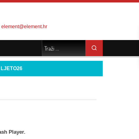
element@element.hr
d
LJETO26
ash Player.