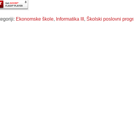
egoriji:
Ekonomske škole
,
Informatika III
,
Školski poslovni prog