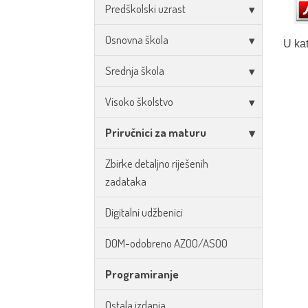
Predškolski uzrast
Osnovna škola
U kat
Srednja škola
Visoko školstvo
Priručnici za maturu
Zbirke detaljno riješenih
zadataka
Digitalni udžbenici
DOM-odobreno AZOO/ASOO
Programiranje
Ostala izdanja