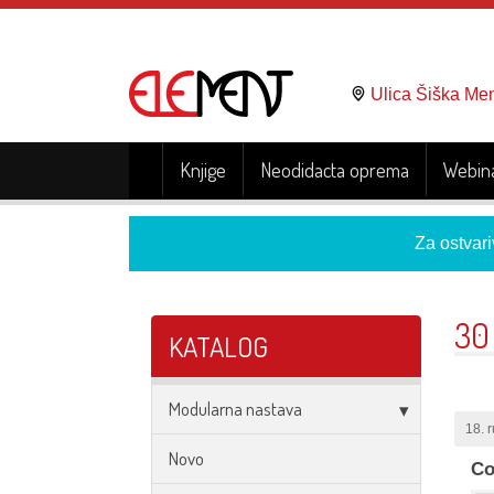
Ulica Šiška Me
Knjige
Neodidacta oprema
Webina
Za ostvari
30
KATALOG
Modularna nastava
18. 
Novo
Co