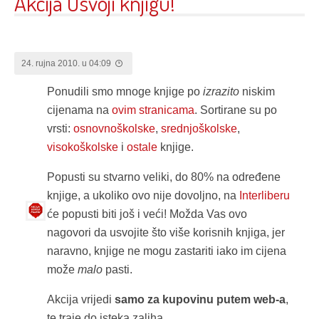
Akcija Usvoji knjigu!
24. rujna 2010. u 04:09
Ponudili smo mnoge knjige po
izrazito
niskim
cijenama na
ovim stranicama
. Sortirane su po
vrsti:
osnovnoškolske
,
srednjoškolske
,
visokoškolske
i
ostale
knjige.
Popusti su stvarno veliki, do 80% na određene
knjige, a ukoliko ovo nije dovoljno, na
Interliberu
će popusti biti još i veći! Možda Vas ovo
nagovori da usvojite što više korisnih knjiga, jer
naravno, knjige ne mogu zastariti iako im cijena
može
malo
pasti.
Akcija vrijedi
samo za kupovinu putem web-a
,
te traje do isteka zaliha.