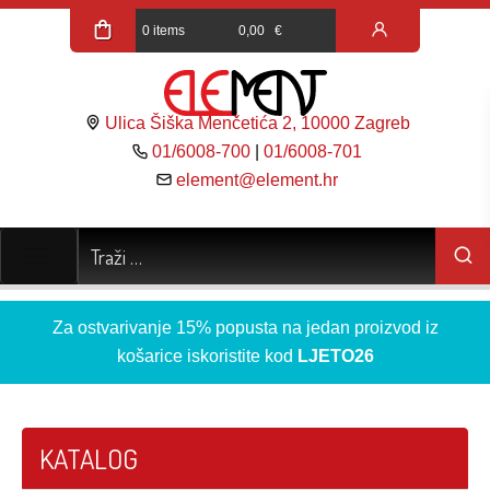
0 items
0,00
€
Ulica Šiška Menčetića 2, 10000 Zagreb
01/6008-700
|
01/6008-701
element@element.hr
Za ostvarivanje 15% popusta na jedan proizvod iz
košarice iskoristite kod
LJETO26
KATALOG