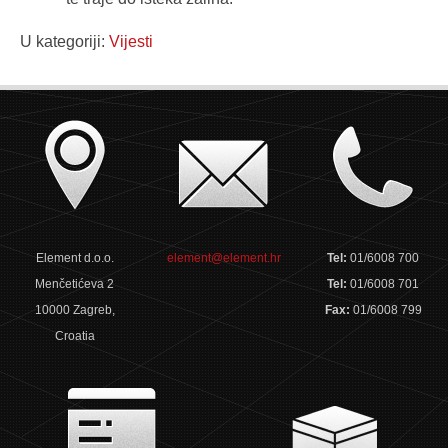
U kategoriji:
Vijesti
Element d.o.o.
element@element.hr
Tel:
01/6008 700
Menčetićeva 2
Tel:
01/6008 701
10000 Zagreb,
Fax:
01/6008 799
Croatia