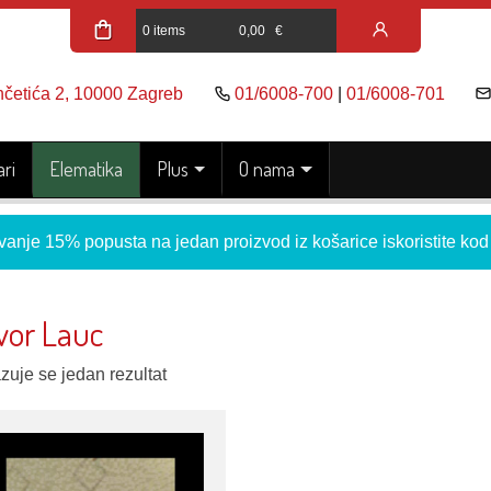
0 items
0,00
€
nčetića 2, 10000 Zagreb
01/6008-700
|
01/6008-701
ri
Elematika
Plus
O nama
vanje 15% popusta na jedan proizvod iz košarice iskoristite ko
vor Lauc
zuje se jedan rezultat