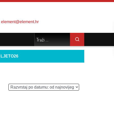
element@element.hr
d
LJETO26