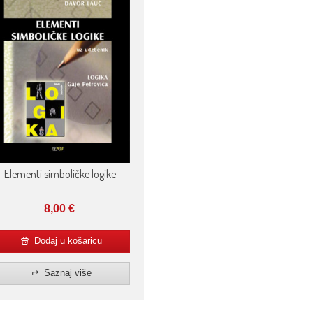
Elementi simboličke logike
8,00
€
Dodaj u košaricu
Saznaj više