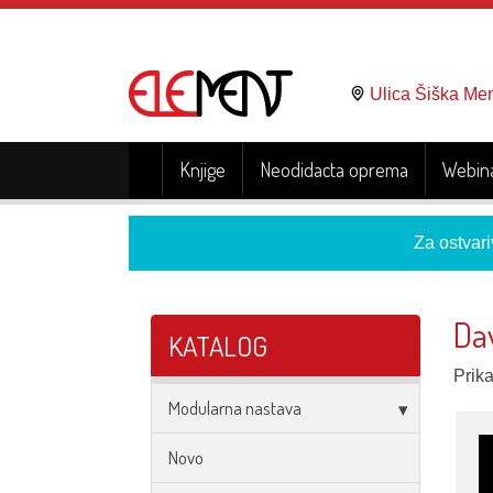
Ulica Šiška Me
Knjige
Neodidacta oprema
Webina
Za ostvari
Da
KATALOG
Prika
Modularna nastava
Novo