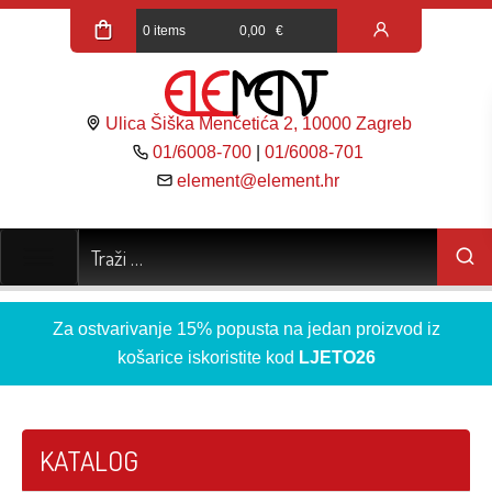
0 items
0,00
€
Ulica Šiška Menčetića 2, 10000 Zagreb
01/6008-700
|
01/6008-701
element@element.hr
Za ostvarivanje 15% popusta na jedan proizvod iz
košarice iskoristite kod
LJETO26
KATALOG