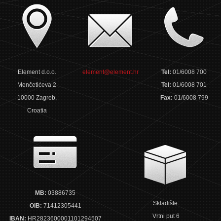
Element d.o.o.
element@element.hr
Tel:
01/6008 700
Menčetićeva 2
Tel:
01/6008 701
10000 Zagreb,
Fax:
01/6008 799
Croatia
MB:
03886735
Skladište:
OIB:
71412305441
Vrtni put 6
IBAN:
HR2823600001101294507