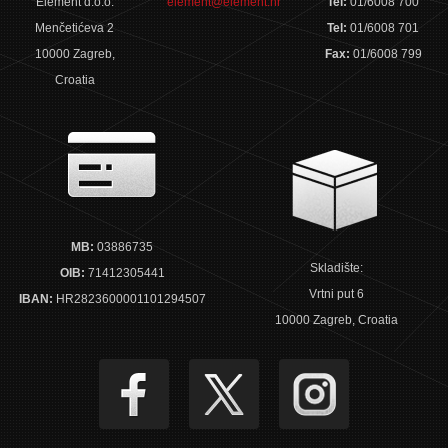
Element d.o.o.
element@element.hr
Tel:
01/6008 700
Menčetićeva 2
Tel:
01/6008 701
10000 Zagreb,
Fax:
01/6008 799
Croatia
MB:
03886735
Skladište:
OIB:
71412305441
Vrtni put 6
IBAN:
HR2823600001101294507
10000 Zagreb, Croatia