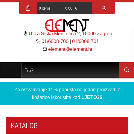
0 items
0,00
€
Ulica Šiška Menčetića 2, 10000 Zagreb
01/6008-700
|
01/6008-701
element@element.hr
Za ostvarivanje 15% popusta na jedan proizvod iz
košarice iskoristite kod
LJETO26
KATALOG