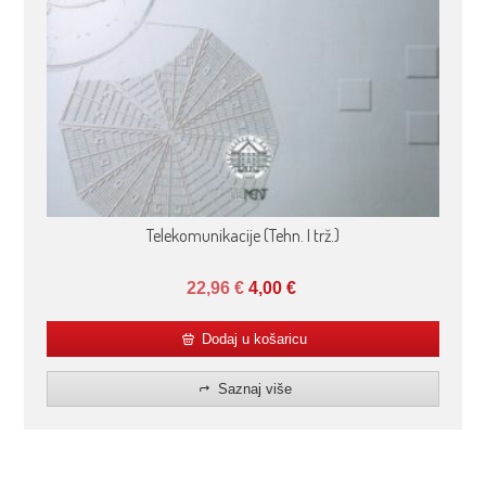
Telekomunikacije (Tehn. I trž.)
22,96
€
4,00
€
Dodaj u košaricu
Saznaj više