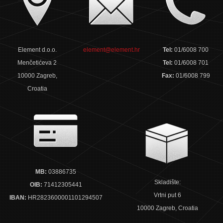
Element d.o.o.
element@element.hr
Tel:
01/6008 700
Menčetićeva 2
Tel:
01/6008 701
10000 Zagreb,
Fax:
01/6008 799
Croatia
MB:
03886735
Skladište:
OIB:
71412305441
Vrtni put 6
IBAN:
HR2823600001101294507
10000 Zagreb, Croatia