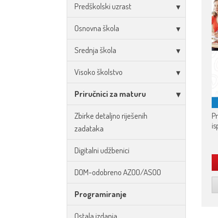
Predškolski uzrast
Osnovna škola
Srednja škola
Visoko školstvo
Priručnici za maturu
Zbirke detaljno riješenih
Pr
is
zadataka
Digitalni udžbenici
DOM-odobreno AZOO/ASOO
Programiranje
Ostala izdanja