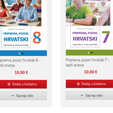
Priprema, pozor, hrvatski 7 –
iprema, pozor, hrvatski 8 –
ispiti znanja
piti znanja
10,00
€
10,00
€
Dodaj u košaricu
Dodaj u košaricu
Saznaj više
Saznaj više