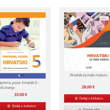
Hrvatski za malu maturu
iprema, pozor, hrvatski 5 –
28,00
€
piti znanja
10,00
€
Dodaj u košaricu
Dodaj u košaricu
Saznaj više