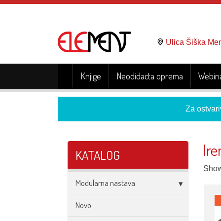
Ulica Šiška Me
Knjige
Neodidacta oprema
Webina
Za ostvari
Ir
KATALOG
Showi
Modularna nastava
Novo