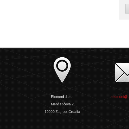
Element d.o.o.
element@e
Menčetićeva 2
10000 Zagreb, Croatia