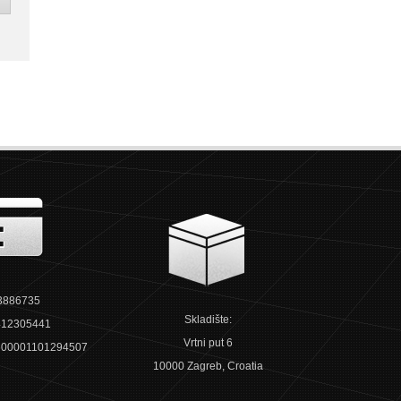
3886735
Skladište:
12305441
Vrtni put 6
00001101294507
10000 Zagreb, Croatia