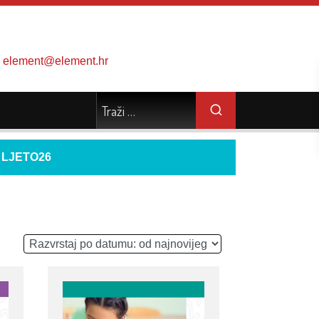
element@element.hr
d
LJETO26