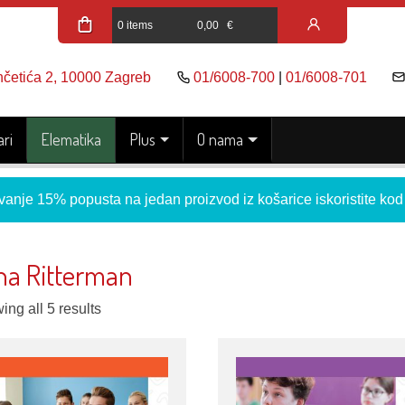
0 items
0,00
€
nčetića 2, 10000 Zagreb
01/6008-700
|
01/6008-701
ri
Elematika
Plus
O nama
vanje 15% popusta na jedan proizvod iz košarice iskoristite ko
ena Ritterman
ng all 5 results