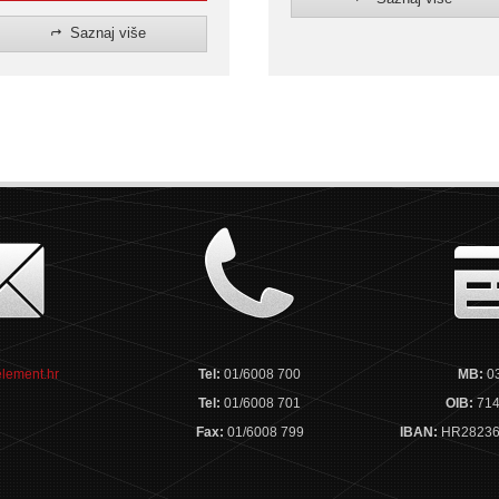
Saznaj više
lement.hr
Tel:
01/6008 700
MB:
0
Tel:
01/6008 701
OIB:
714
Fax:
01/6008 799
IBAN:
HR28236