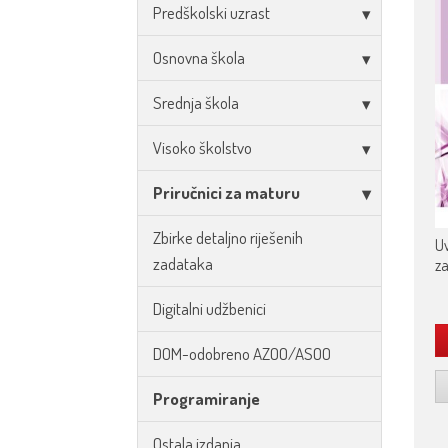
Predškolski uzrast
Osnovna škola
Srednja škola
Visoko školstvo
Priručnici za maturu
Zbirke detaljno riješenih
U
zadataka
za
Digitalni udžbenici
DOM-odobreno AZOO/ASOO
Programiranje
Ostala izdanja