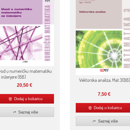
vod u numeričku matematiku
 inženjere (BB)
Vektorska analiza, Mat.3(BB
20,50
€
7,50
€
Dodaj u košaricu
Dodaj u košaricu
Saznaj više
Saznaj više