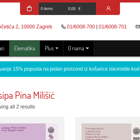
0 items
0,00
€
nčetića 2, 10000 Zagreb
01/6008-700
|
01/6008-701
ri
Elematika
Plus
O nama
vanje 15% popusta na jedan proizvod iz košarice iskoristite ko
ipa Pina Milišić
ng all 2 results