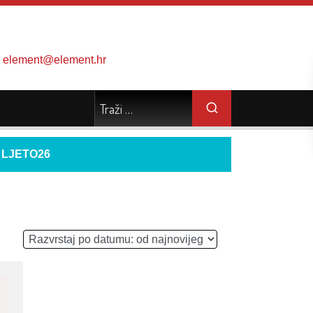
element@element.hr
d
LJETO26