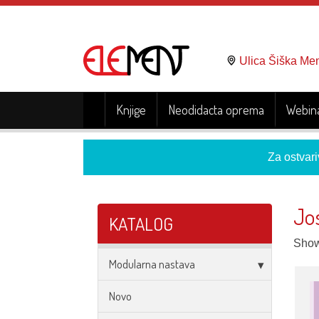
Ulica Šiška Me
Knjige
Neodidacta oprema
Webina
Za ostvari
Jos
KATALOG
Showi
Modularna nastava
Novo