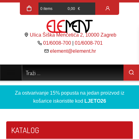
0 items
0,00
€
Ulica Šiška Menčetića 2, 10000 Zagreb
01/6008-700
|
01/6008-701
element@element.hr
Za ostvarivanje 15% popusta na jedan proizvod iz
košarice iskoristite kod
LJETO26
KATALOG