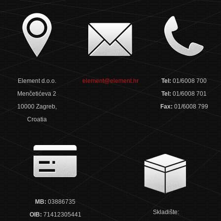
Element d.o.o.
element@element.hr
Tel:
01/6008 700
Menčetićeva 2
Tel:
01/6008 701
10000 Zagreb,
Fax:
01/6008 799
Croatia
MB:
03886735
Skladište:
OIB:
71412305441