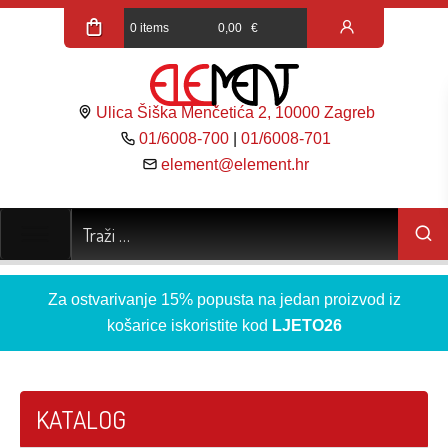
0 items
0,00
€
Ulica Šiška Menčetića 2, 10000 Zagreb
01/6008-700
|
01/6008-701
element@element.hr
Za ostvarivanje 15% popusta na jedan proizvod iz
košarice iskoristite kod
LJETO26
KATALOG