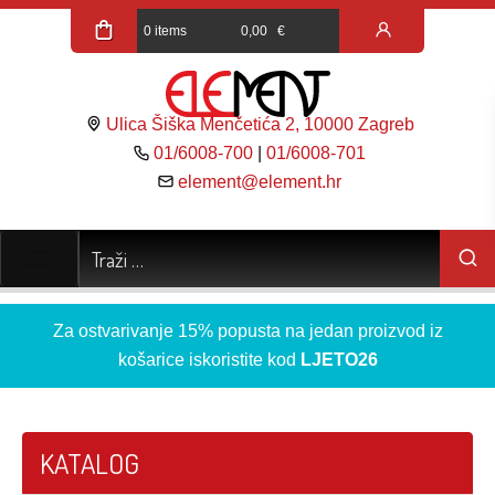
0 items
0,00
€
Ulica Šiška Menčetića 2, 10000 Zagreb
01/6008-700
|
01/6008-701
element@element.hr
Za ostvarivanje 15% popusta na jedan proizvod iz
košarice iskoristite kod
LJETO26
KATALOG