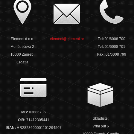
Element d.o.o.
element@element.hr
Tel:
01/6008 700
Menčetićeva 2
Tel:
01/6008 701
10000 Zagreb,
Fax:
01/6008 799
Croatia
MB:
03886735
Skladište:
OIB:
71412305441
Vrtni put 6
IBAN:
HR2823600001101294507
10000 Zagreb, Croatia