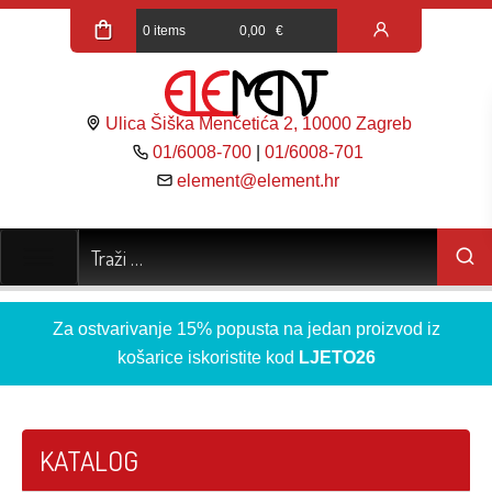
0 items
0,00
€
Ulica Šiška Menčetića 2, 10000 Zagreb
01/6008-700
|
01/6008-701
element@element.hr
Za ostvarivanje 15% popusta na jedan proizvod iz
košarice iskoristite kod
LJETO26
KATALOG