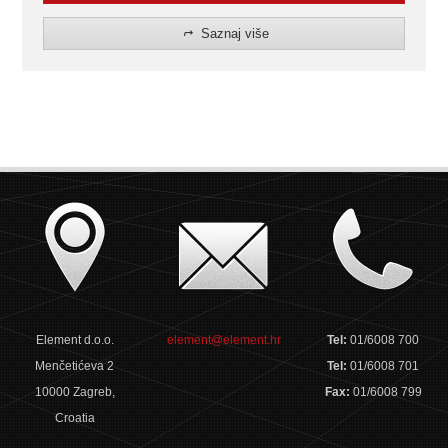
Saznaj više
Element d.o.o.
element@element.hr
Tel:
01/6008 700
Menčetićeva 2
Tel:
01/6008 701
10000 Zagreb,
Fax:
01/6008 799
Croatia