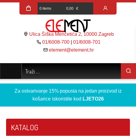
0 items
0,00
€
Ulica Šiška Menčetića 2, 10000 Zagreb
01/6008-700
|
01/6008-701
element@element.hr
Za ostvarivanje 15% popusta na jedan proizvod iz
košarice iskoristite kod
LJETO26
KATALOG