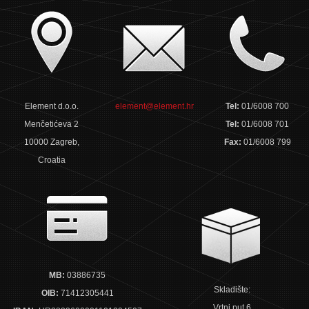
Element d.o.o.
element@element.hr
Tel:
01/6008 700
Menčetićeva 2
Tel:
01/6008 701
10000 Zagreb,
Fax:
01/6008 799
Croatia
MB:
03886735
Skladište:
OIB:
71412305441
Vrtni put 6