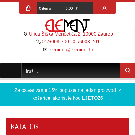
0 items
0,00
€
Ulica Šiška Menčetića 2, 10000 Zagreb
01/6008-700
|
01/6008-701
element@element.hr
Za ostvarivanje 15% popusta na jedan proizvod iz
košarice iskoristite kod
LJETO26
KATALOG