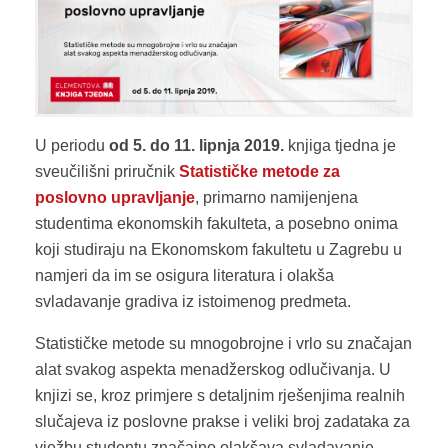
U periodu
od 5. do 11. lipnja 2019.
knjiga tjedna je
sveučilišni priručnik
Statističke metode za
poslovno upravljanje
, primarno namijenjena
studentima ekonomskih fakulteta, a posebno onima
koji studiraju na Ekonomskom fakultetu u Zagrebu u
namjeri da im se osigura literatura i olakša
svladavanje gradiva iz istoimenog predmeta.
Statističke metode su mnogobrojne i vrlo su značajan
alat svakog aspekta menadžerskog odlučivanja. U
knjizi se, kroz primjere s detaljnim rješenjima realnih
slučajeva iz poslovne prakse i veliki broj zadataka za
vježbu studentu značajno olakšava svladavanje