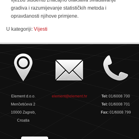
gradiva i razumijevanje statističkih metoda i
opravdanosti njihove primjene.
U kategoriji:
Vijesti
Element d.o.o.
element@element.hr
Tel:
01/6008 700
Menčetićeva 2
Tel:
01/6008 701
10000 Zagreb,
Fax:
01/6008 799
Croatia