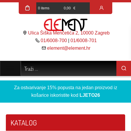
0 items
0,00
€
Ulica Šiška Menčetića 2, 10000 Zagreb
01/6008-700
|
01/6008-701
element@element.hr
Za ostvarivanje 15% popusta na jedan proizvod iz
košarice iskoristite kod
LJETO26
KATALOG