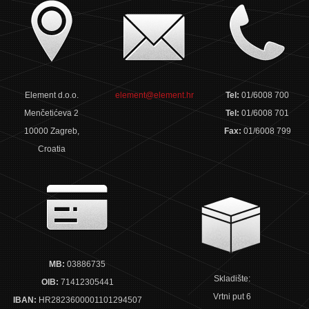
Element d.o.o.
element@element.hr
Tel:
01/6008 700
Menčetićeva 2
Tel:
01/6008 701
10000 Zagreb,
Fax:
01/6008 799
Croatia
MB:
03886735
Skladište:
OIB:
71412305441
Vrtni put 6
IBAN:
HR2823600001101294507