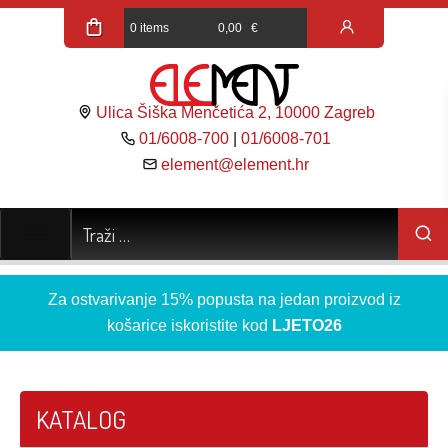
0 items
0,00
€
Ulica Šiška Menčetića 2, 10000 Zagreb
01/6008-700
|
01/6008-701
element@element.hr
Za ostvarivanje 15% popusta na jedan proizvod iz
košarice iskoristite kod
LJETO26
KATALOG