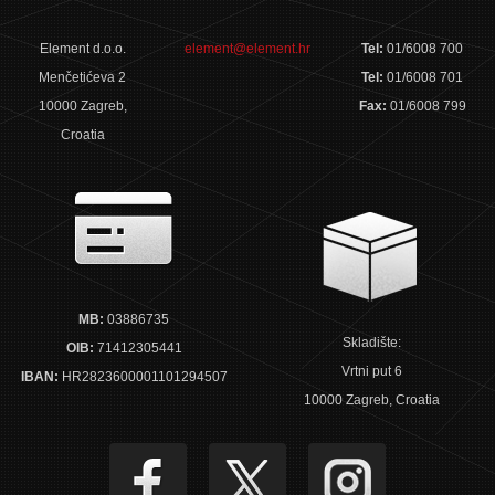
Element d.o.o.
element@element.hr
Tel:
01/6008 700
Menčetićeva 2
Tel:
01/6008 701
10000 Zagreb,
Fax:
01/6008 799
Croatia
MB:
03886735
Skladište:
OIB:
71412305441
Vrtni put 6
IBAN:
HR2823600001101294507
10000 Zagreb, Croatia