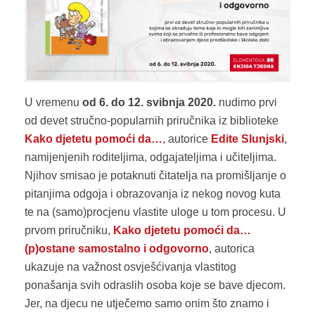
U vremenu
od 6. do 12. svibnja 2020.
nudimo prvi
od devet stručno-popularnih priručnika iz biblioteke
Kako djetetu pomoći da…
, autorice
Edite Slunjski
,
namijenjenih roditeljima, odgajateljima i učiteljima.
Njihov smisao je potaknuti čitatelja na promišljanje o
pitanjima odgoja i obrazovanja iz nekog novog kuta
te na (samo)procjenu vlastite uloge u tom procesu. U
prvom priručniku,
Kako djetetu pomoći da…
(p)ostane samostalno i odgovorno
, autorica
ukazuje na važnost osvješćivanja vlastitog
ponašanja svih odraslih osoba koje se bave djecom.
Jer, na djecu ne utječemo samo onim što znamo i