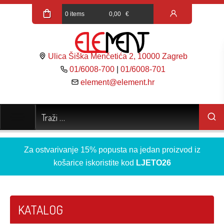
0 items
0,00
€
Ulica Šiška Menčetića 2, 10000 Zagreb
01/6008-700
|
01/6008-701
element@element.hr
Za ostvarivanje 15% popusta na jedan proizvod iz
košarice iskoristite kod
LJETO26
KATALOG