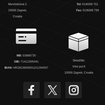
Menčetićeva 2
Tel:
01/6008 701
10000 Zagreb,
Fax:
01/6008 799
Croatia
MB:
03886735
Skladište:
OIB:
71412305441
Vrtni put 6
IBAN:
HR2823600001101294507
10000 Zagreb, Croatia