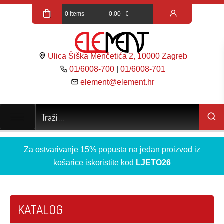
0 items
0,00
€
Ulica Šiška Menčetića 2, 10000 Zagreb
01/6008-700
|
01/6008-701
element@element.hr
Za ostvarivanje 15% popusta na jedan proizvod iz
košarice iskoristite kod
LJETO26
KATALOG