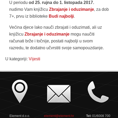
U periodu
od 25. rujna do 1. listopada 2017.
nudimo Vam knjižicu
Zbrajanje i oduzimanje
, za dob
7+, prvu iz biblioteke
Budi najbolji
.
Većina djece lako nauči zbrajati i oduzimati, ali uz
knjižicu
Zbrajanje i oduzimanje
mogu naučiti
računati brže i točnije, postati najbolji u svom
razredu, te dodatno učvrstiti svoje samopouzdanje.
U kategoriji:
Vijesti
Element d.o.o.
element@element.hr
Tel:
01/6008 700