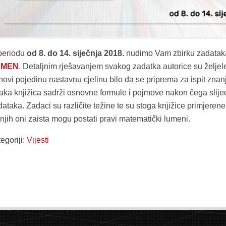
periodu
od 8. do 14. siječnja 2018.
nudimo Vam zbirku zadata
UMEN
. Detaljnim rješavanjem svakog zadatka autorice su željel
ovi pojedinu nastavnu cjelinu bilo da se priprema za ispit znanj
aka knjižica sadrži osnovne formule i pojmove nakon čega slije
ataka. Zadaci su različite težine te su stoga knjižice primjeren
njih oni zaista mogu postati pravi matematički lumeni.
egoriji:
Vijesti