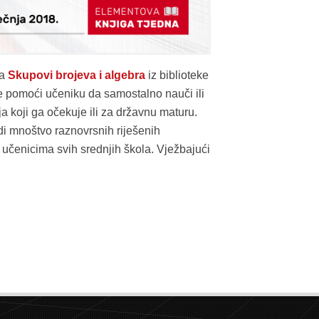
ka
Skupovi brojeva i algebra
iz biblioteke
e pomoći učeniku da samostalno nauči ili
a koji ga očekuje ili za državnu maturu.
di mnoštvo raznovrsnih riješenih
e učenicima svih srednjih škola. Vježbajući