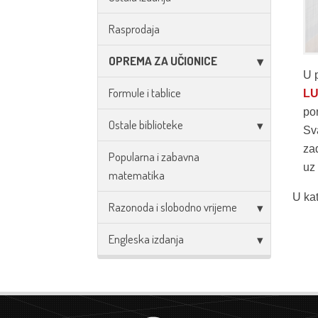
Rasprodaja
OPREMA ZA UČIONICE
U 
Formule i tablice
L
pon
Ostale biblioteke
Sv
zad
Popularna i zabavna
uz 
matematika
U kat
Razonoda i slobodno vrijeme
Engleska izdanja