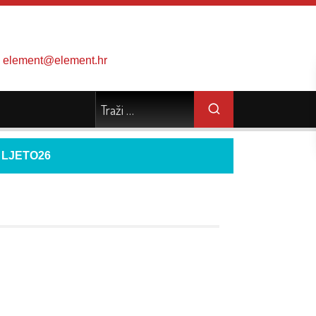
element@element.hr
d
LJETO26