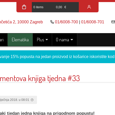
0 items
0,00
€
nčetića 2, 10000 Zagreb
01/6008-700
|
01/6008-701
ri
Elematika
Plus
O nama
vanje 15% popusta na jedan proizvod iz košarice iskoristite ko
ementova knjiga tjedna #33
siječnja 2018. u 08:01
aki tjedan jedna knjiga na prigodnom popustu!