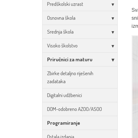
Predškolski uzrast
Sv
Osnovna škola
sn
izm
Srednja škola
Visoko školstvo
Priručnici za maturu
Zbirke detaljno riješenih
zadataka
Digitalni udžbenici
DOM-odobreno AZOO/ASOO
Programiranje
Ostala izdanja