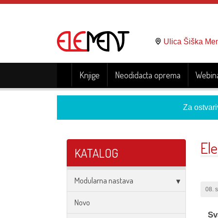
Ulica Šiška Me
Knjige
Neodidacta oprema
Webina
Za ostvari
El
KATALOG
Modularna nastava
08. 
Novo
Sv