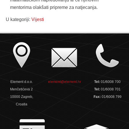
mentorima olakšati pripreme za natjecanja.
U kategoriji:
Vijesti
Element d.o.o.
element@element.hr
Tel:
01/6008 700
Menčetićeva 2
Tel:
01/6008 701
10000 Zagreb,
Fax:
01/6008 799
Croatia