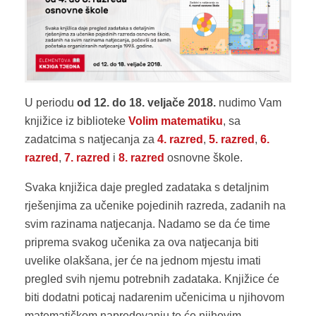
U periodu
od 12. do 18. veljače 2018.
nudimo Vam
knjižice iz biblioteke
Volim matematiku
, sa
zadatcima s natjecanja za
4. razred
,
5. razred
,
6.
razred
,
7. razred
i
8. razred
osnovne škole.
Svaka knjižica daje pregled zadataka s detaljnim
rješenjima za učenike pojedinih razreda, zadanih na
svim razinama natjecanja. Nadamo se da će time
priprema svakog učenika za ova natjecanja biti
uvelike olakšana, jer će na jednom mjestu imati
pregled svih njemu potrebnih zadataka. Knjižice će
biti dodatni poticaj nadarenim učenicima u njihovom
matematičkom napredovanju te će njihovim