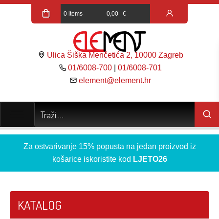
0 items
0,00
€
Ulica Šiška Menčetića 2, 10000 Zagreb
01/6008-700
|
01/6008-701
element@element.hr
Za ostvarivanje 15% popusta na jedan proizvod iz
košarice iskoristite kod
LJETO26
KATALOG